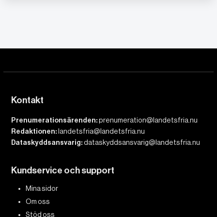
Kontakt
Prenumerationsärenden:
prenumeration@landetsfria.nu
Redaktionen:
landetsfria@landetsfria.nu
Dataskyddsansvarig:
dataskyddsansvarig@landetsfria.nu
Kundservice och support
Mina sidor
Om oss
Stöd oss