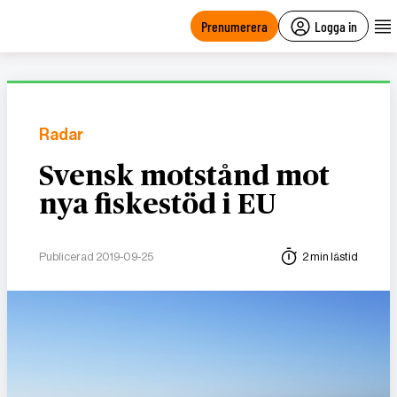
main
content
Prenumerera
Logga in
Radar
Svensk motstånd mot
nya fiskestöd i EU
Publicerad 2019-09-25
2 min lästid