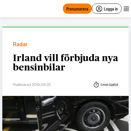
main
content
Prenumerera
Logga in
Radar
Irland vill förbjuda nya
bensinbilar
Publicerad 2019-09-25
1 min lästid