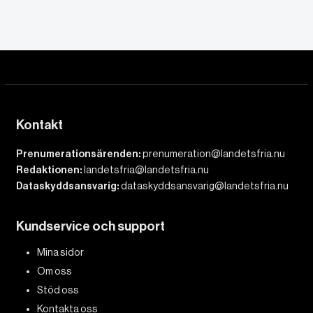
Kontakt
Prenumerationsärenden:
prenumeration@landetsfria.nu
Redaktionen:
landetsfria@landetsfria.nu
Dataskyddsansvarig:
dataskyddsansvarig@landetsfria.nu
Kundservice och support
Mina sidor
Om oss
Stöd oss
Kontakta oss