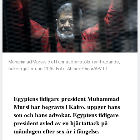
Muhammad Mursi vid ett annat domstolsframträdande,
bakom galler, i juni 2015. Foto: Ahmed Omar/AP/TT
Egyptens tidigare president Muhammad
Mursi har begravts i Kairo, uppger hans
son och hans advokat. Egyptens tidigare
president avled av en hjärtattack på
måndagen efter sex år i fängelse.