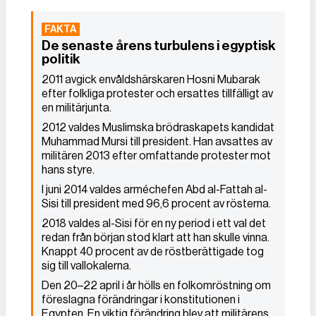
De senaste årens turbulens i egyptisk
politik
2011 avgick envåldshärskaren Hosni Mubarak
efter folkliga protester och ersattes tillfälligt av
en militärjunta.
2012 valdes Muslimska brödraskapets kandidat
Muhammad Mursi till president. Han avsattes av
militären 2013 efter omfattande protester mot
hans styre.
I juni 2014 valdes arméchefen Abd al-Fattah al-
Sisi till president med 96,6 procent av rösterna.
2018 valdes al-Sisi för en ny period i ett val det
redan från början stod klart att han skulle vinna.
Knappt 40 procent av de röstberättigade tog
sig till vallokalerna.
Den 20–22 april i år hölls en folkomröstning om
föreslagna förändringar i konstitutionen i
Egypten. En viktig förändring blev att militärens