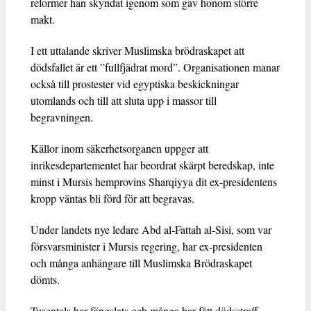
reformer han skyndat igenom som gav honom större
makt.
I ett uttalande skriver Muslimska brödraskapet att
dödsfallet är ett ”fullfjädrat mord”. Organisationen manar
också till prostester vid egyptiska beskickningar
utomlands och till att sluta upp i massor till
begravningen.
Källor inom säkerhetsorganen uppger att
inrikesdepartementet har beordrat skärpt beredskap, inte
minst i Mursis hemprovins Sharqiyya dit ex-presidentens
kropp väntas bli förd för att begravas.
Under landets nye ledare Abd al-Fattah al-Sisi, som var
försvarsminister i Mursis regering, har ex-presidenten
och många anhängare till Muslimska Brödraskapet
dömts.
Tusentals har fängslats och många har fått dödsstraff.