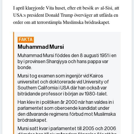
I april klargjorde Vita huset, efter ett besök av al-Sisi, att
USA:s president Donald Trump överväger att utfärda en
order om att terrorstämpla Muslimska brödraskapet.
Muhammad Mursi
Muhammad Mursi föddes den 8 augusti 1951 i en
by i provinsen Sharqiyya och hans pappa var
bonde.
Mursi tog examen som ingenjör vid Kairos
universitet och doktorerade vid University of
Southern California i USA där han också var
biträdande professor i början av 1980-talet.
Han klev in i politiken år 2000 när han valdes in i
parlamentet som oberoende kandidat under
den dåvarande regimens förbud mot Muslimska
brödraskapet.
Mursi satt kvar i parlamentet till 2005 och 2006