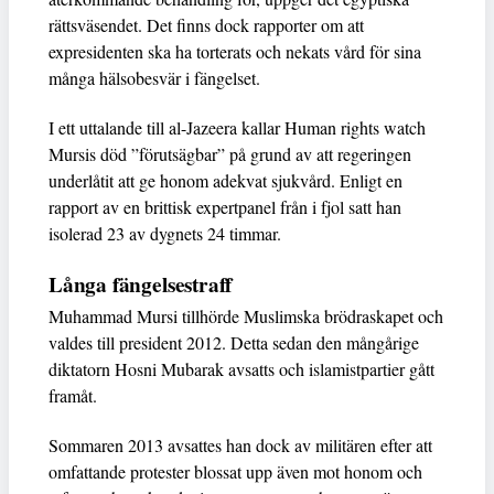
rättsväsendet. Det finns dock rapporter om att
expresidenten ska ha torterats och nekats vård för sina
många hälsobesvär i fängelset.
I ett uttalande till al-Jazeera kallar Human rights watch
Mursis död ”förutsägbar” på grund av att regeringen
underlåtit att ge honom adekvat sjukvård. Enligt en
rapport av en brittisk expertpanel från i fjol satt han
isolerad 23 av dygnets 24 timmar.
Långa fängelsestraff
Muhammad Mursi tillhörde Muslimska brödraskapet och
valdes till president 2012. Detta sedan den mångårige
diktatorn Hosni Mubarak avsatts och islamistpartier gått
framåt.
Sommaren 2013 avsattes han dock av militären efter att
omfattande protester blossat upp även mot honom och