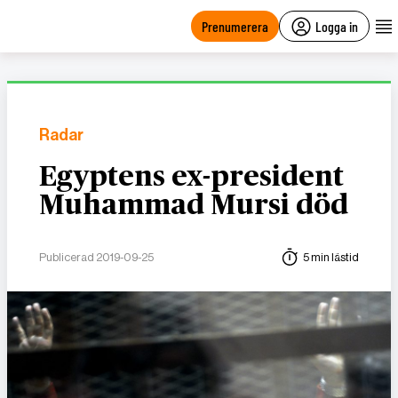
main
content
Prenumerera
Logga in
Radar
Egyptens ex-president
Muhammad Mursi död
Publicerad 2019-09-25
5 min lästid