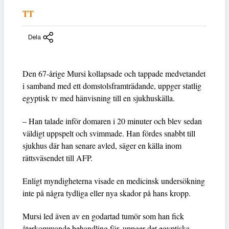
TT
Dela
Den 67-årige Mursi kollapsade och tappade medvetandet
i samband med ett domstolsframträdande, uppger statlig
egyptisk tv med hänvisning till en sjukhuskälla.
– Han talade inför domaren i 20 minuter och blev sedan
väldigt uppspelt och svimmade. Han fördes snabbt till
sjukhus där han senare avled, säger en källa inom
rättsväsendet till AFP.
Enligt myndigheterna visade en medicinsk undersökning
inte på några tydliga eller nya skador på hans kropp.
Mursi led även av en godartad tumör som han fick
återkommande behandling för, uppger det egyptiska