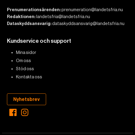
Prenumerationsärenden:
prenumeration@landetsfria.nu
Redaktionen:
landetsfria@landetsfria.nu
Dataskyddsansvarig:
dataskyddsansvarig@landetsfria.nu
Kundservice och support
Mina sidor
Om oss
Stöd oss
Kontakta oss
Nyhetsbrev