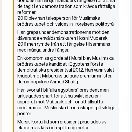
dömdes han till sju månaders fängelse för att ha
deltagit i en demonstration som krävde rättsliga
reformer.
2010 blev han talesperson för Muslimska
brödraskapet och valdes in i rörelsens politbyrå.
Han greps under demonstrationerna mot den
dåvarande envåldshärskaren Hosni Mubarak
2011 men rymde från ett fängelse tillsammans
med många andra fångar.
En kompromiss gjorde att Mursi blev Muslimska
brödraskapets kandidat i Egyptens första
demokratiska presidentval 2012. Han vann valet
knappt mot Mubaraks tidigare premiärminister,
den impopuläre Ahmed Shafiq.
Han svor att bli ”alla egyptiers” president men
anklagades snart för att ha svikit idealen i
upproret mot Mubarak och för att tillsätta
medlemmar i Muslimska brödraskapet på viktiga
poster.
Mursis korta tid som president präglades av
ekonomisk kris och splittring mellan