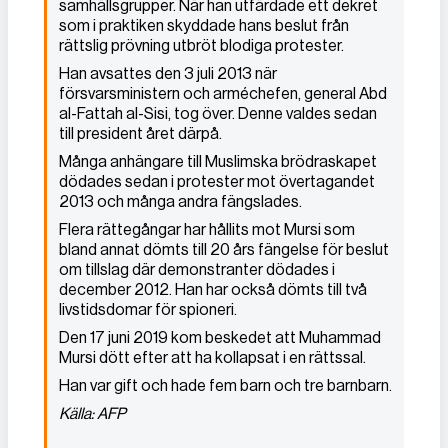
samhällsgrupper. När han utfärdade ett dekret
som i praktiken skyddade hans beslut från
rättslig prövning utbröt blodiga protester.
Han avsattes den 3 juli 2013 när
försvarsministern och arméchefen, general Abd
al-Fattah al-Sisi, tog över. Denne valdes sedan
till president året därpå.
Många anhängare till Muslimska brödraskapet
dödades sedan i protester mot övertagandet
2013 och många andra fängslades.
Flera rättegångar har hållits mot Mursi som
bland annat dömts till 20 års fängelse för beslut
om tillslag där demonstranter dödades i
december 2012. Han har också dömts till två
livstidsdomar för spioneri.
Den 17 juni 2019 kom beskedet att Muhammad
Mursi dött efter att ha kollapsat i en rättssal.
Han var gift och hade fem barn och tre barnbarn.
Källa: AFP