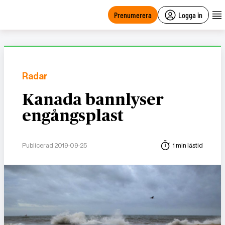
main
content
Prenumerera
Logga in
Radar
Kanada bannlyser
engångsplast
Publicerad 2019-09-25
1 min lästid