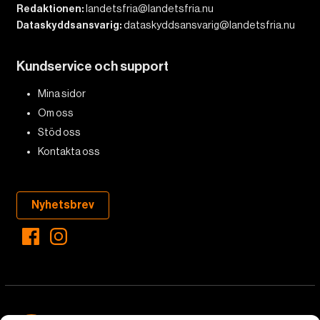
Redaktionen:
landetsfria@landetsfria.nu
Dataskyddsansvarig:
dataskyddsansvarig@landetsfria.nu
Kundservice och support
Mina sidor
Om oss
Stöd oss
Kontakta oss
Nyhetsbrev