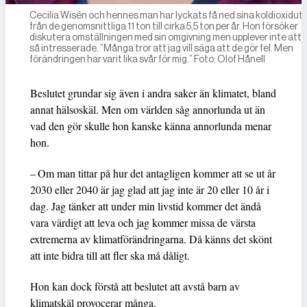
Cecilia Wisén och hennes man har lyckats få ned sina koldioxidut
från de genomsnittliga 11 ton till cirka 5,5 ton per år. Hon försöker
diskutera omställningen med sin omgivning men upplever inte att 
så intresserade. ”Många tror att jag vill säga att de gör fel. Men
förändringen har varit lika svår för mig.” Foto: Olof Hånell
Beslutet grundar sig även i andra saker än klimatet, bland
annat hälsoskäl. Men om världen såg annorlunda ut än
vad den gör skulle hon kanske känna annorlunda menar
hon.
– Om man tittar på hur det antagligen kommer att se ut år
2030 eller 2040 är jag glad att jag inte är 20 eller 10 år i
dag. Jag tänker att under min livstid kommer det ändå
vara värdigt att leva och jag kommer missa de värsta
extremerna av klimatförändringarna. Då känns det skönt
att inte bidra till att fler ska må dåligt.
Hon kan dock förstå att beslutet att avstå barn av
klimatskäl provocerar många.