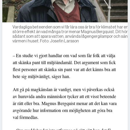
Vardagliga beteenden som vi får lära oss är bra för klimatet har en
större ­effekt än vad många tror menar Magnus Bergquist. Dit hör
sådant som att spara vatten, använda lågengergilampor och sän
värmen i huset. Foto: Josefin Larsson
– En studie vi gjort handlar om vad som får folk att välja
att skänka pant till miljöändamål. Det argument som fick
flest personer att skänka sin pant var att det känns bra att
bete sig miljövänligt, säger han.
Att gå på magkänslan är vanligt, men vi påverkas också
av huruvida andra människor tycker att ett visst beteende
är rätt eller bra. Magnus Bergquist menar att det kan vara
avgörande hur information om möjligheten att göra bra
val förmedlas.