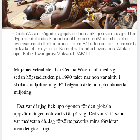
Cecilia Wisén frågade sig själv om hon verkligen kan ta sig rätten a
flyga när det indirekt innebär att en person i Mocambique blir
översvämmad eller förlorar sitt hem. På bilden en familj som sökt sk
en kyrka efter cyklonen Kenneths framfart över södra Afrika i
april. Foto: Tsvangirayi Mukwazhi/AP/TT
Miljömedvetenheten har Cecilia Wisén haft med sig
sedan högstadietiden på 1990-talet, när hon var aktiv i
skolans miljöförening. På helgerna åkte hon på nationella
miljöting.
– Det var där jag fick upp ögonen för den globala
uppvärmningen och vart vi är på väg. Det var så få som
var medvetna då. Jag försökte påverka mina föräldrar
men det gick trögt.