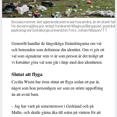
Sociala normer, det agerande som vi ser hos andra, är en stark fak
för de val vi själva gör, enligt forskaren Magnus Bergquist, postdokt
­psykologi vid Göteborgs universitet.Foto: Johan Nilsson/TT
Generellt handlar de långsiktiga förändringarna om val
och beteenden som definierar din identitet. Om vi gör ett
val som signalerar vem vi är som person är det troligt att
vi fortsätter göra val som går i linje med den identiteten.
Slutat att flyga
Cecilia Wisén har även slutat att flyga sedan ett par år,
något som hon personligen ser som en större uppoffring
än att avstå barn.
– Jag har varit på semesterresor i Grekland och på
Mallis, och skulle gärna åka till solen på vintern för att