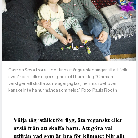
Carmen Sosa tror att det finns många anledningar till att folk
avstår barn eller nöjer sig med ett barn i dag. ”Om man
verkligen vill skaffa barn säger jag kör, men man behöver
kanske inte ha hur många som helst.” Foto: Paula Rooth
Välja tåg istället för flyg, äta veganskt eller
avstå från att skaffa barn. Att göra val
utifrån vad som är bra för klimatet blir allt