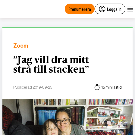
main
content
Prenumerera
Logga in
Zoom
”Jag vill dra mitt
strå till stacken”
Publicerad 2019-09-25
15 min lästid