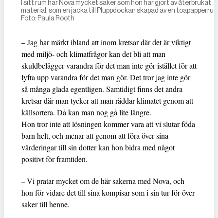
I sitt rum har Nova mycket saker som hon har gjort av återbrukat
material, som en jacka till Pluppdockan skapad av en toa­papperrull
Foto: Paula Rooth
– Jag har märkt ibland att inom kretsar där det är viktigt
med miljö- och klimatfrågor kan det bli att man
skuldbelägger varandra för det man inte gör istället för att
lyfta upp varandra för det man gör. Det tror jag inte gör
så många glada egentligen. Samtidigt finns det andra
kretsar där man tycker att man räddar klimatet genom att
källsortera. Då kan man nog gå lite längre.
Hon tror inte att lösningen kommer vara att vi slutar föda
barn helt, och menar att genom att föra över sina
värderingar till sin dotter kan hon bidra med något
positivt för framtiden.
– Vi pratar mycket om de här sakerna med Nova, och
hon för vidare det till sina kompisar som i sin tur för över
saker till henne.