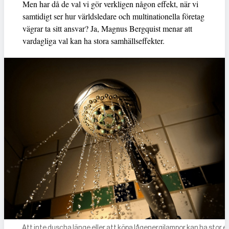
Men har då de val vi gör verkligen någon effekt, när vi
samtidigt ser hur världsledare och multinationella företag
vägrar ta sitt ansvar? Ja, Magnus Bergquist menar att
vardagliga val kan ha stora samhällseffekter.
Att inte ­duscha länge eller att köpa lågenergi­lampor kan ha stor e