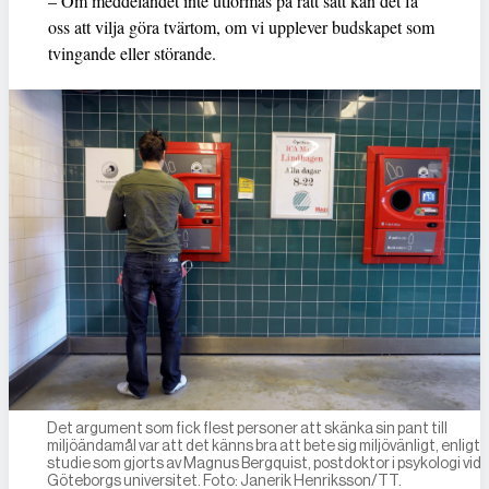
– Om meddelandet inte utformas på rätt sätt kan det få
oss att vilja göra tvärtom, om vi upplever budskapet som
tvingande eller störande.
Det argument som fick flest personer att skänka sin pant till
miljöändamål var att det känns bra att bete sig miljövänligt, enligt 
studie som gjorts av Magnus Bergquist, postdoktor i psykologi vid
Göteborgs universitet. Foto: Janerik Henriksson/TT.