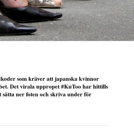
dkoder som kräver att japanska kvinnor
et. Det virala uppropet #KuToo har hittills
t sätta ner foten och skriva under för