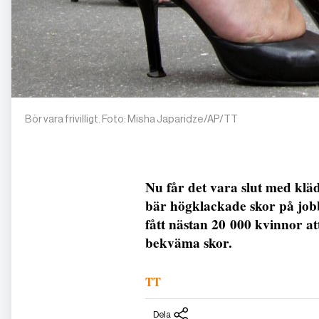
Bör vara frivilligt. Foto: Misha Japaridze/AP/TT
Nu får det vara slut med klä
bär högklackade skor på jobb
fått nästan 20 000 kvinnor at
bekväma skor.
TT
Dela