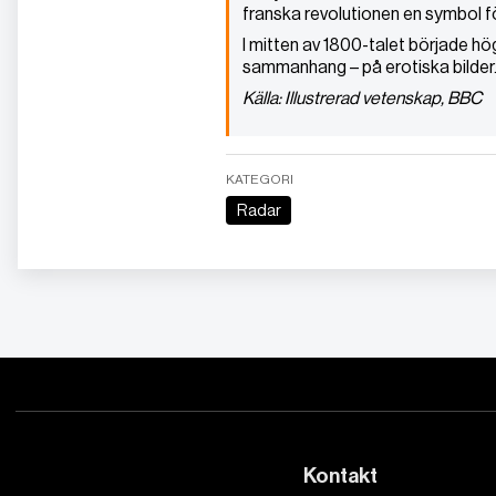
franska revolutionen en symbol f
I mitten av 1800-talet började hö
sammanhang – på erotiska bilder
Källa: Illustrerad vetenskap, BBC
KATEGORI
Radar
Kontakt