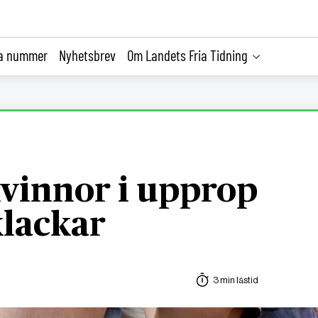
la nummer
Nyhetsbrev
Om Landets Fria Tidning
vinnor i upprop
klackar
3 min lästid