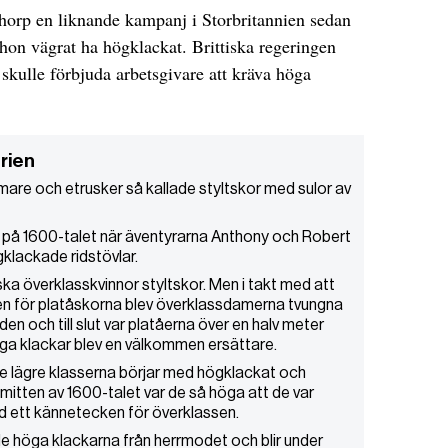
Thorp en liknande kampanj i Storbritannien sedan
hon vägrat ha högklackat. Brittiska regeringen
skulle förbjuda arbetsgivare att kräva höga
orien
mare och etrusker så kallade styltskor med sulor av
 på 1600-talet när äventyrarna Anthony och Robert
gklackade ridstövlar.
ka överklasskvinnor styltskor. Men i takt med att
en för platåskorna blev överklassdamerna tvungna
den och till slut var platåerna över en halv meter
ga klackar blev en välkommen ersättare.
e lägre klasserna börjar med högklackat och
 mitten av 1600-talet var de så höga att de var
ed ett kännetecken för överklassen.
 de höga klackarna från herrmodet och blir under