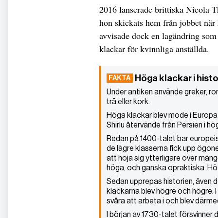
2016 lanserade brittiska Nicola 
hon skickats hem från jobbet när 
avvisade dock en lagändring som 
klackar för kvinnliga anställda.
Höga klackar i hist
Under antiken använde greker, ro
trä eller kork.
Höga klackar blev mode i Europa
Shirlu återvände från Persien i hö
Redan på 1400-talet bar europeis
de lägre klasserna fick upp ögon
att höja sig ytterligare över mäng
höga, och ganska opraktiska. Hö
Sedan upprepas historien, även d
klackarna blev högre och högre. I
svåra att arbeta i och blev därm
I början av 1730-talet försvinner