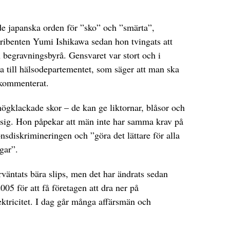
 japanska orden för ”sko” och ”smärta”,
ribenten Yumi Ishikawa sedan hon tvingats att
n begravningsbyrå. Gensvaret var stort och i
 till hälsodepartementet, som säger att man ska
e kommenterat.
ögklackade skor – de kan ge liktornar, blåsor och
a sig. Hon påpekar att män inte har samma krav på
könsdiskrimineringen och ”göra det lättare för alla
gar”.
rväntats bära slips, men det har ändrats sedan
05 för att få företagen att dra ner på
ektricitet. I dag går många affärsmän och