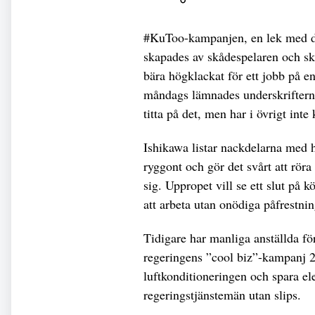
#KuToo-kampanjen, en lek med de
skapades av skådespelaren och sk
bära högklackat för ett jobb på e
måndags lämnades underskrifterna
titta på det, men har i övrigt int
Ishikawa listar nackdelarna med h
ryggont och gör det svårt att rör
sig. Uppropet vill se ett slut på 
att arbeta utan onödiga påfrestnin
Tidigare har manliga anställda fö
regeringens ”cool biz”-kampanj 20
luftkonditioneringen och spara el
regeringstjänstemän utan slips.