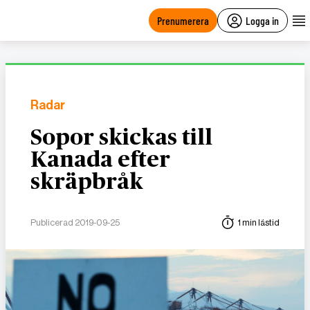
main
content
Prenumerera
Logga in
Radar
Sopor skickas till
Kanada efter
skräpbråk
Publicerad 2019-09-25
1 min lästid