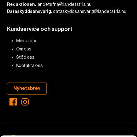
Redaktionen:
landetsfria@landetsfria.nu
Dataskyddsansvarig:
dataskyddsansvarig@landetsfria.nu
Kundservice och support
Mina sidor
Om oss
Stöd oss
Kontakta oss
Nyhetsbrev