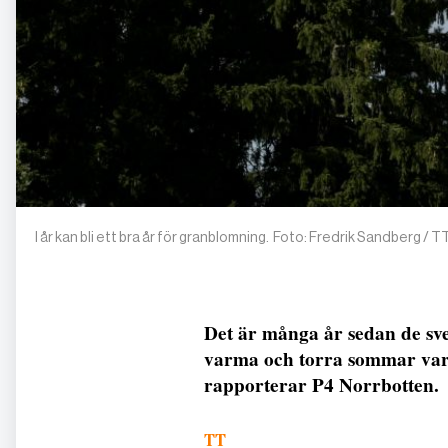
I år kan bli ett bra år för granblomning. Foto: Fredrik Sandberg / T
Det är många år sedan de sv
varma och torra sommar var
rapporterar P4 Norrbotten.
TT