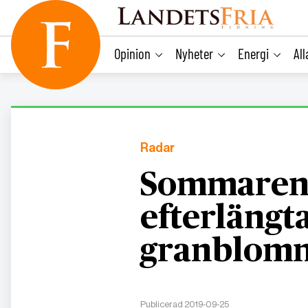
main
content
Opinion
Nyheter
Energi
Al
Radar
Sommaren 
efterlängt
granblomn
Publicerad 2019-09-25