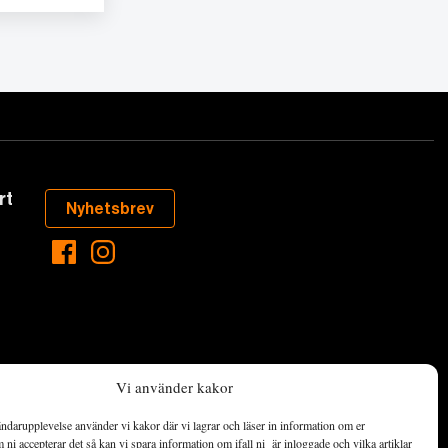
rt
Nyhetsbrev
Vi använder kakor
ndarupplevelse använder vi kakor där vi lagrar och läser in information om er
aste som händer
ni accepterar det så kan vi spara information om ifall ni är inloggade och vilka artiklar