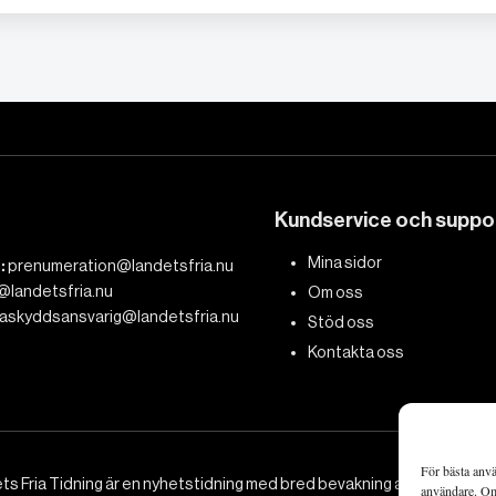
Kundservice och suppo
Mina sidor
:
prenumeration@landetsfria.nu
@landetsfria.nu
Om oss
askyddsansvarig@landetsfria.nu
Stöd oss
Kontakta oss
För bästa anvä
ts Fria Tidning är en nyhetstidning med bred bevakning av det viktig
användare. Om 