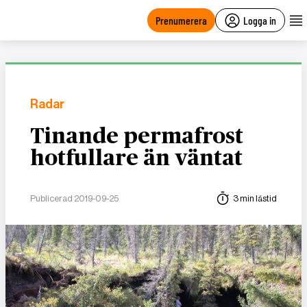
main
content
Prenumerera
Logga in
Radar
Tinande permafrost
hotfullare än väntat
Publicerad 2019-09-25
3 min lästid