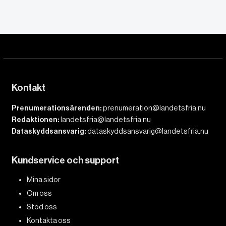
Kontakt
Prenumerationsärenden:
prenumeration@landetsfria.nu
Redaktionen:
landetsfria@landetsfria.nu
Dataskyddsansvarig:
dataskyddsansvarig@landetsfria.nu
Kundservice och support
Mina sidor
Om oss
Stöd oss
Kontakta oss