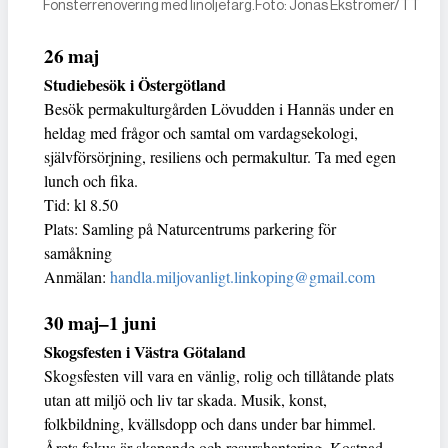
Fönsterrenovering med linoljefärg.Foto: Jonas Ekströmer/TT
26 maj
Studiebesök i Östergötland
Besök permakulturgården Lövudden i Hannäs under en
heldag med frågor och samtal om vardagsekologi,
självförsörjning, resiliens och permakultur. Ta med egen
lunch och fika.
Tid: kl 8.50
Plats: Samling på Naturcentrums parkering för
samåkning
Anmälan:
handla.miljovanligt.linkoping@gmail.com
30 maj–1 juni
Skogsfesten i Västra Götaland
Skogsfesten vill vara en vänlig, rolig och tillåtande plats
utan att miljö och liv tar skada. Musik, konst,
folkbildning, kvällsdopp och dans under bar himmel.
Årets fokus är skapande och resurshantering. Kostnad