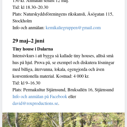
150 kr. Anmälan senast 12 maj.
Tid: kl 18.30–20.30
Plats: Naturskyddsföreningens rikskansli, Åsögatan 115,
Stockholm
Info och anmälan:
kemikaliegruppen@gmail.com
29 maj–2 juni
Tiny house i Dalarna
Intensivkurs i att bygga så kallade tiny houses, alltså små
hus på hjul. Prova på, se exempel och diskutera lösningar
med billiga, återvunna, lokala, egengjorda och även
konventionella material. Kostnad: 4 000 kr.
Tid: kl 9–16.30
Plats: Permakultur Stjärnsund, Bruksallén 16, Stjärnsund
Info och anmälan på Facebook
eller
david@roxproductions.se
.