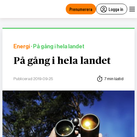
main
content
Prenumerera
Logga in
Energi
· På gång i hela landet
På gång i hela landet
Publicerad 2019-09-25
7 min lästid