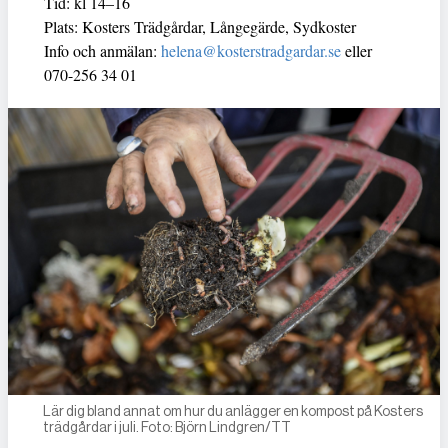
Tid: kl 14–16
Plats: Kosters Trädgårdar, Långegärde, Sydkoster
Info och anmälan:
helena@kosterstradgardar.se
eller
070-256 34 01
Lär dig bland annat om hur du anlägger en kompost på Kosters
trädgårdar i juli. Foto: Björn Lindgren/TT