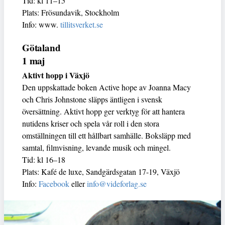
Tid: kl 11–15
Plats: Frösundavik, Stockholm
Info: www.
tillitsverket.se
Götaland
1 maj
Aktivt hopp i Växjö
Den uppskattade boken Active hope av Joanna Macy
och Chris Johnstone släpps äntligen i svensk
översättning. Aktivt hopp ger verktyg för att hantera
nutidens kriser och spela vår roll i den stora
omställningen till ett hållbart samhälle. Boksläpp med
samtal, filmvisning, levande musik och mingel.
Tid: kl 16–18
Plats: Kafé de luxe, Sandgärdsgatan 17-19, Växjö
Info:
Facebook
eller
info@videforlag.se