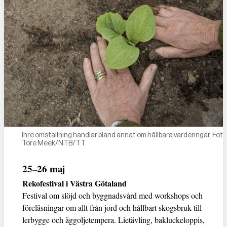
Inre omställning handlar bland annat om hållbara värderingar. Foto
Tore Meek/NTB/TT
25–26 maj
Rekofestival i Västra Götaland
Festival om slöjd och byggnadsvård med workshops och
föreläsningar om allt från jord och hållbart skogsbruk till
lerbygge och äggoljetempera. Lietävling, bakluckeloppis,