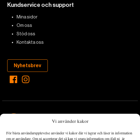
Kundservice och support
Mina sidor
Om oss
Stöd oss
Kontakta oss
Nyhetsbrev
Vi använder kakor
För bästa användarupplevelse använder vi kakor där vi lagrar och läser in information
Landets Fria Tidning är en nyhetstidning med bred bevakning av
om er användare. Om ni accepterar det så kan vi spara information om ifall ni är