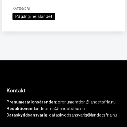
KATEGORI
På gång i hela landet
Kontakt
Prenumerationsärenden:
prenumeration@landetsfria.nu
Redaktionen:
landetsfria@landetsfria.nu
Dataskyddsansvarig:
dataskyddsansvarig@landetsfria.nu