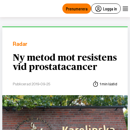
main
content
Prenumerera
Logga in
Radar
Ny metod mot resistens
vid prostatacancer
Publicerad 2019-09-25
1 min lästid