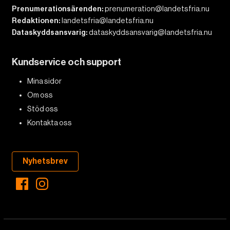
Prenumerationsärenden:
prenumeration@landetsfria.nu
Redaktionen:
landetsfria@landetsfria.nu
Dataskyddsansvarig:
dataskyddsansvarig@landetsfria.nu
Kundservice och support
Mina sidor
Om oss
Stöd oss
Kontakta oss
Nyhetsbrev