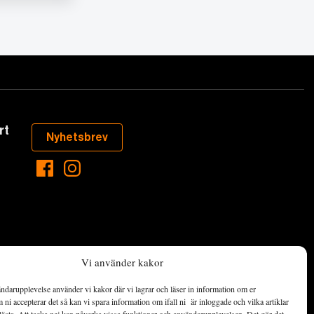
rt
Nyhetsbrev
Vi använder kakor
ndarupplevelse använder vi kakor där vi lagrar och läser in information om er
aste som händer
ni accepterar det så kan vi spara information om ifall ni är inloggade och vilka artiklar
ett hållbart