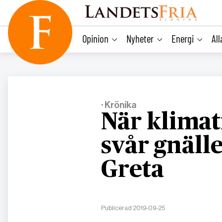
main
content
Opinion
Nyheter
Energi
Al
· Krönika
När klimat
svår gnäll
Greta
Publicerad 2019-09-25