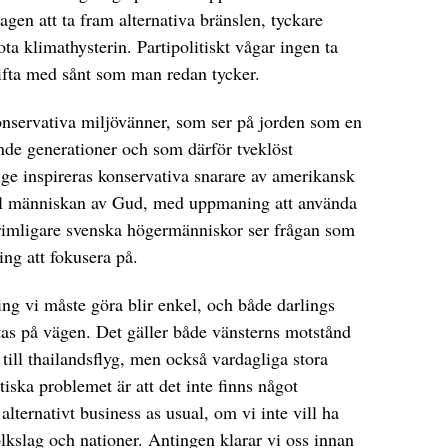
lagen att ta fram alternativa bränslen, tyckare
ota klimathysterin. Partipolitiskt vågar ingen ta
vifta med sånt som man redan tycker.
onservativa miljövänner, som ser på jorden som en
nde generationer och som därför tveklöst
rige inspireras konservativa snarare av amerikansk
ill människan av Gud, med uppmaning att använda
rimligare svenska högermänniskor ser frågan som
ing att fokusera på.
ing vi måste göra blir enkel, och både darlings
s på vägen. Det gäller både vänsterns motstånd
till thailandsflyg, men också vardagliga stora
tiska problemet är att det inte finns något
 alternativt business as usual, om vi inte vill ha
olkslag och nationer. Antingen klarar vi oss innan