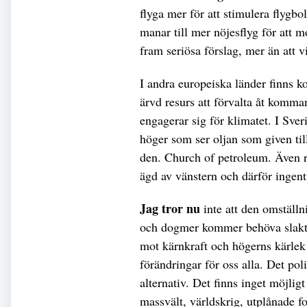
flyga mer för att stimulera flygbo
manar till mer nöjesflyg för att m
fram seriösa förslag, mer än att 
I andra europeiska länder finns k
ärvd resurs att förvalta åt komma
engagerar sig för klimatet. I Sve
höger som ser oljan som given t
den. Church of petroleum. Även 
ägd av vänstern och därför ingent
Jag tror nu
inte att den omställn
och dogmer kommer behöva slakta
mot kärnkraft och högerns kärlek 
förändringar för oss alla. Det poli
alternativ. Det finns inget möjligt
massvält, världskrig, utplånade f