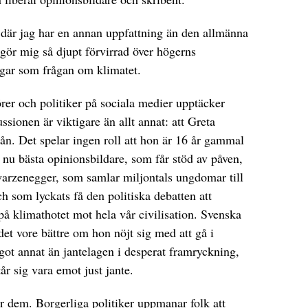
 där jag har en annan uppfattning än den allmänna
gör mig så djupt förvirrad över högerns
ngar som frågan om klimatet.
rer och politiker på sociala medier upptäcker
ssionen är viktigare än allt annat: att Greta
nån. Det spelar ingen roll att hon är 16 år gammal
 nu bästa opinionsbildare, som får stöd av påven,
zenegger, som samlar miljontals ungdomar till
och som lyckats få den politiska debatten att
på klimathotet mot hela vår civilisation. Svenska
det vore bättre om hon nöjt sig med att gå i
ågot annat än jantelagen i desperat framryckning,
r sig vara emot just jante.
r dem. Borgerliga politiker uppmanar folk att