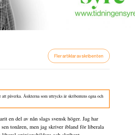
Fler artiklar av skribenten
 att påverka. Åsikterna som uttrycks är skribentens egna och
varit en del av nån slags svensk höger. Jag har
 sen tonåren, men jag skriver ibland för liberala
 liberal opinionsbildare och skribent.