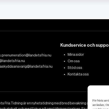
Kundservice och suppo
Mina sidor
:
prenumeration@landetsfria.nu
@landetsfria.nu
Om oss
askyddsansvarig@landetsfria.nu
Stöd oss
Kontakta oss
För bästa anvä
ts Fria Tidning är en nyhetstidning med bred bevakning av det viktig
användare. Om 
 och globalt och med fokus på omställningsrörelsen. En omställning till 