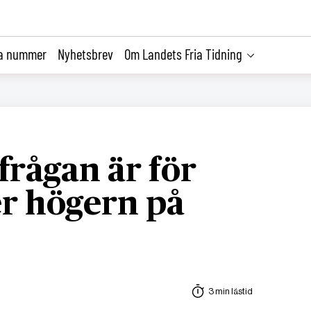
la nummer
Nyhetsbrev
Om Landets Fria Tidning
frågan är för
er högern på
3 min lästid