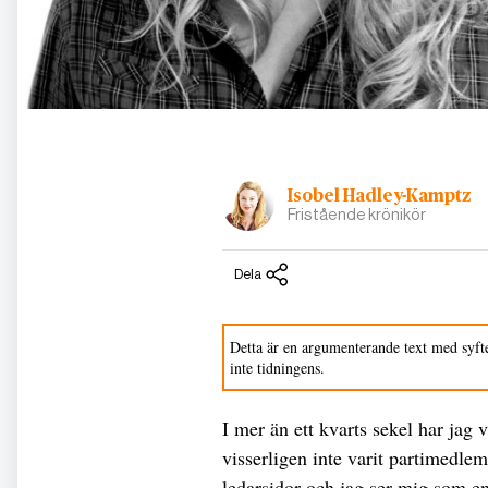
Isobel Hadley-Kamptz
Fristående krönikör
Dela
Detta är en argumenterande text med syfte
inte tidningens.
I mer än ett kvarts sekel har jag 
visserligen inte varit partimedlem
ledarsidor och jag ser mig som en