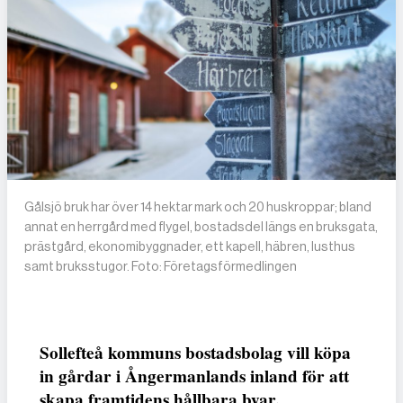
Gålsjö bruk har över 14 hektar mark och 20 huskroppar; bland
annat en herrgård med flygel, bostadsdel längs en bruksgata,
prästgård, ekonomibyggnader, ett kapell, häbren, lusthus
samt bruksstugor. Foto: Företagsförmedlingen
Sollefteå kommuns bostadsbolag vill köpa
in gårdar i Ångermanlands inland för att
skapa framtidens hållbara byar.