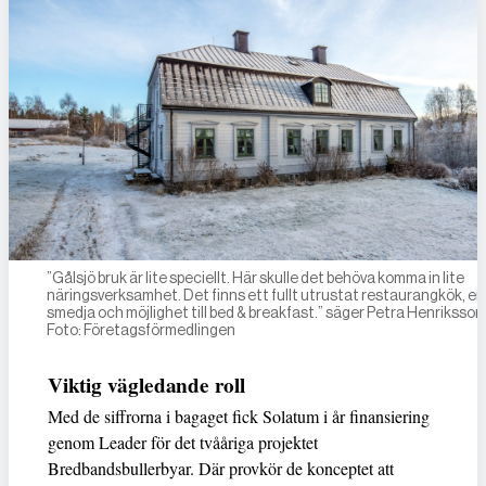
”Gålsjö bruk är lite speciellt. Här skulle det behöva komma in lite
näringsverksamhet. Det finns ett fullt utrustat restaurangkök, en
smedja och möjlighet till bed & breakfast.” säger Petra Henriksson
Foto: Företagsförmedlingen
Viktig vägledande roll
Med de siffrorna i bagaget fick Solatum i år finansiering
genom Leader för det tvååriga projektet
Bredbandsbullerbyar. Där provkör de konceptet att