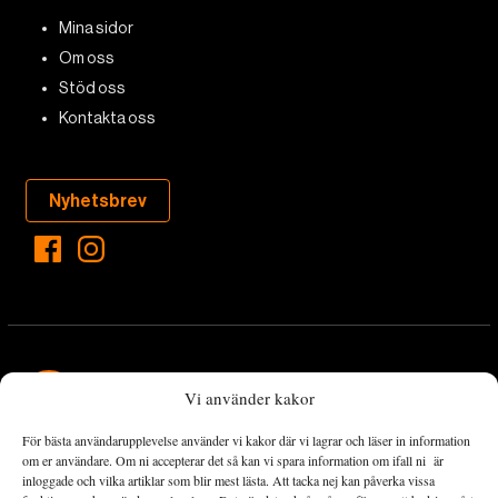
Mina sidor
Om oss
Stöd oss
Kontakta oss
Nyhetsbrev
Vi använder kakor
För bästa användarupplevelse använder vi kakor där vi lagrar och läser in information
Landets Fria Tidning är en nyhetstidning med bred bevakning av
om er användare. Om ni accepterar det så kan vi spara information om ifall ni är
det viktigaste som händer lokalt och globalt och med fokus på
inloggade och vilka artiklar som blir mest lästa. Att tacka nej kan påverka vissa