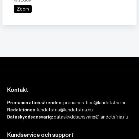
KATEGORI
Zoom
Kontakt
Prenumerationsärenden:
prenumeration@landetsfria.nu
Redaktionen:
landetsfria@landetsfria.nu
Dataskyddsansvarig:
dataskyddsansvarig@landetsfria.nu
Kundservice och support