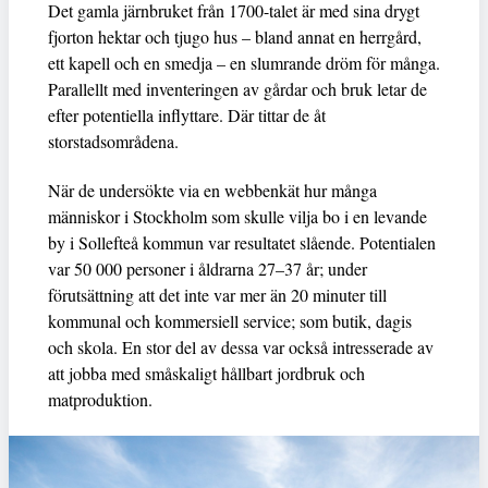
Det gamla järnbruket från 1700-talet är med sina drygt
fjorton hektar och tjugo hus – bland annat en herrgård,
ett kapell och en smedja – en slumrande dröm för många.
Parallellt med inventeringen av gårdar och bruk letar de
efter potentiella inflyttare. Där tittar de åt
storstadsområdena.
När de undersökte via en webbenkät hur många
människor i Stockholm som skulle vilja bo i en levande
by i Sollefteå kommun var resultatet slående. Potentialen
var 50 000 personer i åldrarna 27–37 år; under
förutsättning att det inte var mer än 20 minuter till
kommunal och kommersiell service; som butik, dagis
och skola. En stor del av dessa var också intresserade av
att jobba med småskaligt hållbart jordbruk och
matproduktion.