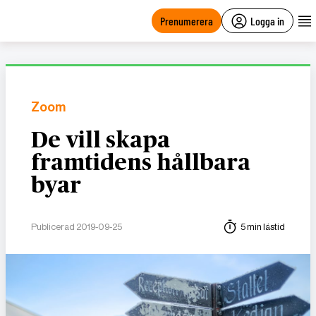
main
content
Prenumerera
Logga in
Zoom
De vill skapa
framtidens hållbara
byar
Publicerad 2019-09-25
5 min lästid