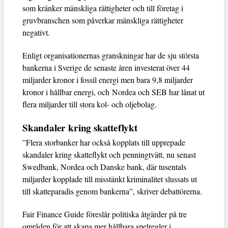
som kränker mänskliga rättigheter och till företag i
gruvbranschen som påverkar mänskliga rättigheter
negativt.
Enligt organisationernas granskningar har de sju största
bankerna i Sverige de senaste åren investerat över 44
miljarder kronor i fossil energi men bara 9,8 miljarder
kronor i hållbar energi, och Nordea och SEB har lånat ut
flera miljarder till stora kol- och oljebolag.
Skandaler kring skatteflykt
”Flera storbanker har också kopplats till upprepade
skandaler kring skatteflykt och penningtvätt, nu senast
Swedbank, Nordea och Danske bank, där tusentals
miljarder kopplade till misstänkt kriminalitet slussats ut
till skatteparadis genom bankerna”, skriver debattörerna.
Fair Finance Guide föreslår politiska åtgärder på tre
områden för att skapa mer hållbara spelregler i