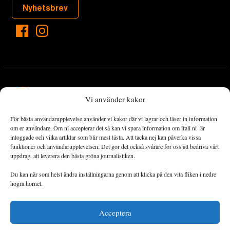
Nyhetsbrev
Vi använder kakor
För bästa användarupplevelse använder vi kakor där vi lagrar och läser in information
Landets Fria Tidning är en nyhetstidning med bred bevakning av
om er användare. Om ni accepterar det så kan vi spara information om ifall ni är
det viktigaste som händer lokalt och globalt och med fokus på
inloggade och vilka artiklar som blir mest lästa. Att tacka nej kan påverka vissa
funktioner och användarupplevelsen. Det gör det också svårare för oss att bedriva vårt
omställningsrörelsen. En omställning till ett hållbart samhälle går
uppdrag, att leverera den bästa gröna journalistiken.
både via starka och lika rättigheter för alla människor, minskade
ekonomiska och sociala klyftor, samt utrymme för allt levande att
Du kan när som helst ändra inställningarna genom att klicka på den vita fliken i nedre
utvecklas och frodas.
högra hörnet.
Acceptera
Personuppgiftsbehandling och cookies
Sidkarta