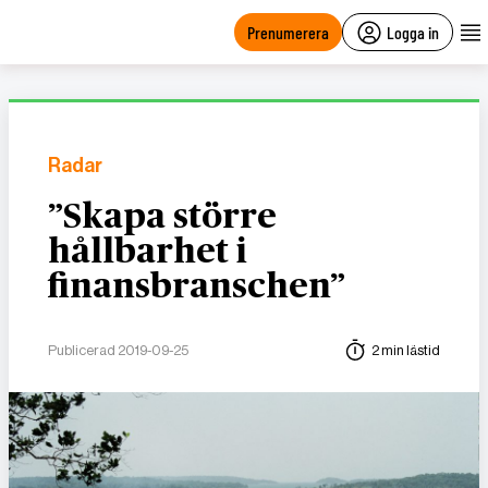
main
content
Prenumerera
Logga in
Radar
”Skapa större
hållbarhet i
finansbranschen”
Publicerad 2019-09-25
2 min lästid