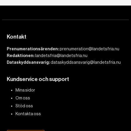
Kontakt
Prenumerationsärenden:
prenumeration@landetsfria.nu
Redaktionen:
landetsfria@landetsfria.nu
Dataskyddsansvarig:
dataskyddsansvarig@landetsfria.nu
Kundservice och support
Mina sidor
Om oss
Stöd oss
Kontakta oss