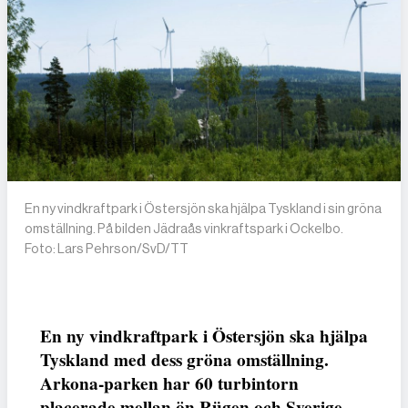
En ny vindkraftpark i Östersjön ska hjälpa Tyskland i sin gröna
omställning. På bilden Jädraås vinkraftspark i Ockelbo.
Foto: Lars Pehrson/SvD/TT
En ny vindkraftpark i Östersjön ska hjälpa
Tyskland med dess gröna omställning.
Arkona-parken har 60 turbintorn
placerade mellan ön Rügen och Sverige