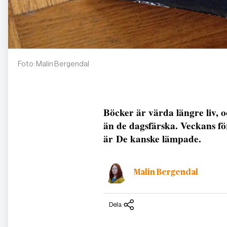
Foto: Malin Bergendal
Böcker är värda längre liv, 
än de dagsfärska. Veckans fö
är De kanske lämpade.
Malin Bergendal
Dela