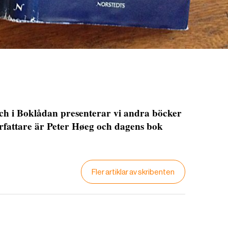
och i Boklådan presenterar vi andra böcker
rfattare är Peter Høeg och dagens bok
Fler artiklar av skribenten