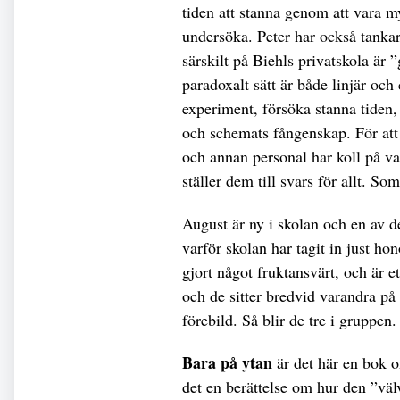
tiden att stanna genom att vara 
undersöka. Peter har också tankar
särskilt på Biehls privatskola är 
paradoxalt sätt är både linjär och
experiment, försöka stanna tiden, 
och schemats fångenskap. För att 
och annan personal har koll på va
ställer dem till svars för allt. So
August är ny i skolan och en av 
varför skolan har tagit in just h
gjort något fruktansvärt, och är e
och de sitter bredvid varandra på 
förebild. Så blir de tre i gruppen.
Bara på ytan
är det här en bok 
det en berättelse om hur den ”välv