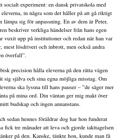
t socialt experiment: en dansk privatskola med
 eleverna, in några som det håller på att gå riktigt
n lämpa sig för anpassning. En av dem är Peter,
aren beskriver verkliga händelser från hans egen
ar vuxit upp på institutioner och redan när han var
er, mest lösdriveri och inbrott, men också andra
n överfall”.
bisk precision hålla eleverna på den rätta vägen
åt sig själva och sina egna möjliga misstag. Om
 eleverna ska lyssna till hans pauser – ”de säger mer
änta på mina ord. Din väntan ger mig makt över
mitt budskap och ingen annanstans.
och sedan hennes föräldrar dog har hon funderat
fick tre månader att leva och gjorde iakttagelsen
e tänker på den. Kanske, tänkte hon, kunde man få