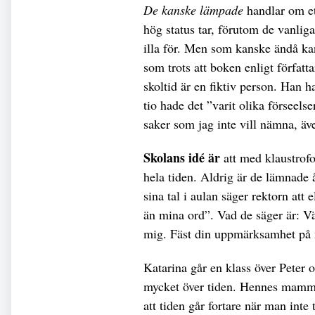
De kanske lämpade
handlar om et
hög status tar, förutom de vanliga
illa för. Men som kanske ändå ka
som trots att boken enligt författ
skoltid är en fiktiv person. Han h
tio hade det ”varit olika förseels
saker som jag inte vill nämna, äve
Skolans idé är
att med klaustrofo
hela tiden. Aldrig är de lämnade 
sina tal i aulan säger rektorn att
än mina ord”. Vad de säger är: V
mig. Fäst din uppmärksamhet på 
Katarina går en klass över Peter 
mycket över tiden. Hennes mamma 
att tiden går fortare när man int