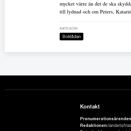
mycket värre än det de ska skyd
till lydnad och om Peters, Katar
KATEGORI
Boklådan
Kontakt
Prenumerationsärenden
Redaktionen:
landetsfria