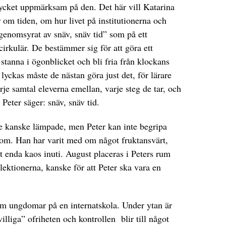
mycket uppmärksam på den. Det här vill Katarina
 om tiden, om hur livet på institutionerna och
”genomsyrat av snäv, snäv tid” som på ett
 cirkulär. De bestämmer sig för att göra ett
stanna i ögonblicket och bli fria från klockans
lyckas måste de nästan göra just det, för lärare
rje samtal eleverna emellan, varje steg de tar, och
m Peter säger: snäv, snäv tid.
de kanske lämpade, men Peter kan inte begripa
onom. Han har varit med om något fruktansvärt,
tt enda kaos inuti. August placeras i Peters rum
lektionerna, kanske för att Peter ska vara en
om ungdomar på en internatskola. Under ytan är
illiga” ofriheten och kontrollen blir till något