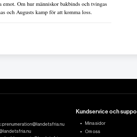
da emot. Om hur människor bakbinds och tvingas
inas och Augusts kamp för att komma loss.
Kundservice och suppo
Mina sidor
:
prenumeration@landetsfria.nu
@landetsfria.nu
Om oss