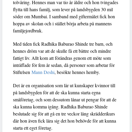
tolvåring. Hennes man var tio år äldre och hon tvingades
flytta till hans familj, som lever på landsbygden 30 mil
söder om Mumbai. I samband med giftermålet fick hon
hoppa av skolan och i stället börja arbeta på mannens
familjejordbruk.
Med tiden fick Radhika Baburao Shinde tre barn, och
hennes dröm var att de skulle få ett bättre och mindre
fattigt liv. Allt kom att förändras genom ett möte som
inträffade för fem år sedan, då personer som arbetar för
Stiftelsen
Mann Deshi
, besökte hennes hemby.
Det är en organisation som lär ut kunskaper kvinnor till
på landsbygden för att de ska kunna starta egna
småföretag, och som dessutom lånar ut pengar för att de
ska kunna komma igång. Radhika Baburao Shinde
beslutade sig för att gå en tre veckor lång skrädderikurs
där hon även fick lära sig det hon behövde för att kunna
starta ett eget företag.