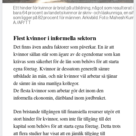
Ett hinder för kvinnor är brist på utbildning, något som resulterat i 
bara 64 procent av landets kvinnor är skriv- och läskunniga, en siff
som ligger på 82 procent för männen. Arkivbild. Foto: Mahesh Kum
A./AP/TT
Flest kvinnor i informella sektorn
Det finns även andra faktorer som påverkar. En är att
kvinnor sällan står som ägare av de egendomar som kan
krävas som säkerhet för de lån som behövs för att starta
egna företag. Kvinnor är dessutom generellt sämre
utbildade än män, och när kvinnor väl arbetar så tjänar
de sämre än sina manliga kollegor.
De flesta kvinnor som arbetar gör det inom den
informella ekonomin, däribland inom jordbruket.
Den bristande tillgången till finansiella resurser utgör ett
stort hinder för kvinnor, som inte får tillgång till det
kapital som behövs för att starta egna företag. Detta trots
att flera studier har visat att en jämlik tillgång till