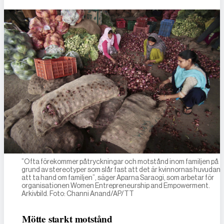
”Ofta förekommer påtryckningar och motstånd inom familjen på
grund av stereotyper som slår fast att det är kvinnornas huvudan
att ta hand om familjen”, säger Aparna Saraogi, som arbetar för
organisationen Women Entrepreneurship and Empowerment.
Arkivbild. Foto: Channi Anand/AP/TT
Mötte starkt motstånd