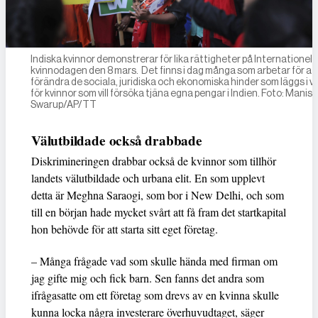
Indiska kvinnor demonstrerar för lika rättigheter på Internationell
kvinnodagen den 8 mars. Det finns i dag många som arbetar för at
förändra de sociala, juridiska och ekonomiska hinder som läggs i 
för kvinnor som vill försöka tjäna egna pengar i Indien. Foto: Manish
Swarup/AP/TT
Välutbildade också drabbade
Diskrimineringen drabbar också de kvinnor som tillhör
landets välutbildade och urbana elit. En som upplevt
detta är Meghna Saraogi, som bor i New Delhi, och som
till en början hade mycket svårt att få fram det startkapital
hon behövde för att starta sitt eget företag.
– Många frågade vad som skulle hända med firman om
jag gifte mig och fick barn. Sen fanns det andra som
ifrågasatte om ett företag som drevs av en kvinna skulle
kunna locka några investerare överhuvudtaget, säger