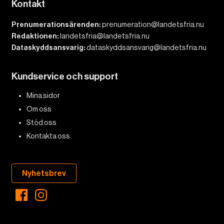
Kontakt
Prenumerationsärenden:
prenumeration@landetsfria.nu
Redaktionen:
landetsfria@landetsfria.nu
Dataskyddsansvarig:
dataskyddsansvarig@landetsfria.nu
Kundservice och support
Mina sidor
Om oss
Stöd oss
Kontakta oss
Nyhetsbrev