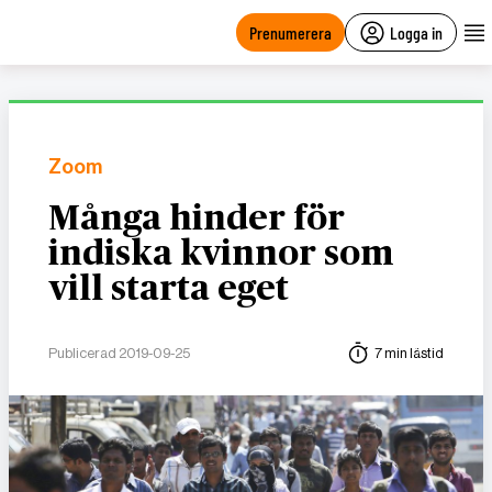
main
content
Prenumerera
Logga in
Zoom
Många hinder för
indiska kvinnor som
vill starta eget
Publicerad 2019-09-25
7 min lästid