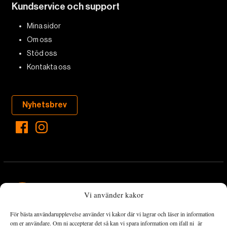
Kundservice och support
Mina sidor
Om oss
Stöd oss
Kontakta oss
Nyhetsbrev
Vi använder kakor
För bästa användarupplevelse använder vi kakor där vi lagrar och läser in information
Landets Fria Tidning är en nyhetstidning med bred bevakning av
om er användare. Om ni accepterar det så kan vi spara information om ifall ni är