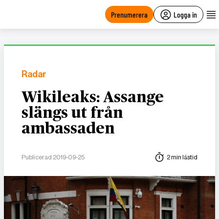
main
content
Prenumerera
Logga in
Radar
Wikileaks: Assange
slängs ut från
ambassaden
Publicerad 2019-09-25
2 min lästid