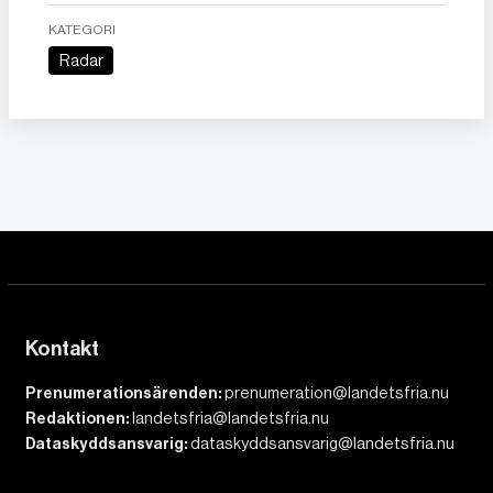
KATEGORI
Radar
Kontakt
Prenumerationsärenden:
prenumeration@landetsfria.nu
Redaktionen:
landetsfria@landetsfria.nu
Dataskyddsansvarig:
dataskyddsansvarig@landetsfria.nu