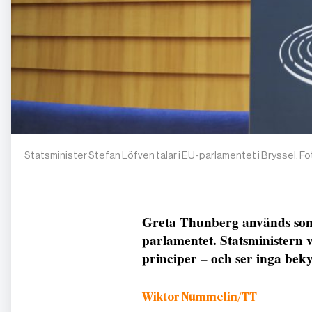
Statsminister Stefan Löfven talar i EU-parlamentet i Bryssel. 
Greta Thunberg används som 
parlamentet. Statsministern 
principer – och ser inga bek
Wiktor Nummelin/TT