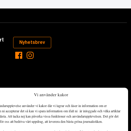
rt
Nyhetsbrev
Vi använder kakor
ndarupplevelse använder vi kakor där vi lagrar och läser in information om er
aste som händer
ni accepterar det så kan vi spara information om ifall ni är inloggade och vilka artiklar
ett hållbart
lästa. Att tacka nej kan påverka vissa funktioner och användarupplevelsen. Det gör det
för oss att bedriva vårt uppdrag, att leverera den bästa gröna journalistiken.
de ekonomiska