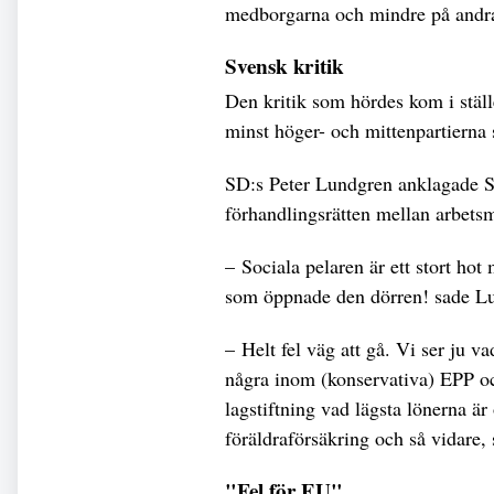
medborgarna och mindre på andra
Svensk kritik
Den kritik som hördes kom i ställ
minst höger- och mittenpartierna s
SD:s Peter Lundgren anklagade Soc
förhandlingsrätten mellan arbetsm
– Sociala pelaren är ett stort ho
som öppnade den dörren! sade Lu
– Helt fel väg att gå. Vi ser ju 
några inom (konservativa) EPP och
lagstiftning vad lägsta lönerna är
föräldraförsäkring och så vidare, s
"Fel för EU"