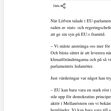
Dela
När Löfven talade i EU-parlament
raden av stats- och regeringschefe
att ge sin syn på EU:s framtid.
– Vi måste anstränga oss mer för 
Och bästa sättet är att leverera n
klimatförändringarna och på så v
parlamentets ledamöter.
Just värderingar var något han try
– EU kan bara vara en stark röst
står upp för demokratins princip
aktör i Mellanöstern om vi bekäm
hemländer. Vi kan bara vara till s