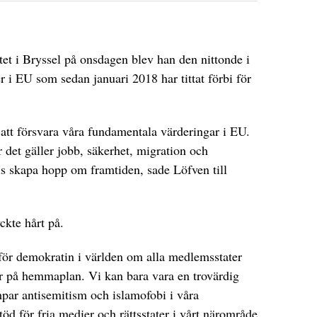
et i Bryssel på onsdagen blev han den nittonde i
r i EU som sedan januari 2018 har tittat förbi för
att försvara våra fundamentala värderingar i EU.
är det gäller jobb, säkerhet, migration och
is skapa hopp om framtiden, sade Löfven till
ckte hårt på.
 för demokratin i världen om alla medlemsstater
er på hemmaplan. Vi kan bara vara en trovärdig
par antisemitism och islamofobi i våra
töd för fria medier och rättsstater i vårt närområde