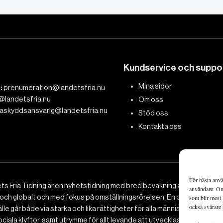
Kundservice och suppo
Mina sidor
:
prenumeration@landetsfria.nu
@landetsfria.nu
Om oss
askyddsansvarig@landetsfria.nu
Stöd oss
Kontakta oss
För bästa anvä
ts Fria Tidning är en nyhetstidning med bred bevakning av det viktig
användare. Om 
 och globalt och med fokus på omställningsrörelsen. En omställning till 
som blir mest 
också svårare 
le går både via starka och lika rättigheter för alla människor, minska
ciala klyftor, samt utrymme för allt levande att utvecklas och frodas.