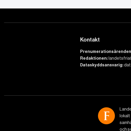
Kontakt
Prenumerationsärenden
Redaktionen:
landetsfria
Dataskyddsansvarig:
dat
Lande
lokalt
samhäl
och so