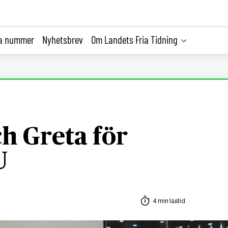
la nummer
Nyhetsbrev
Om Landets Fria Tidning
ch Greta för
U
4 min lästid