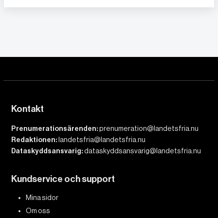
Kontakt
Prenumerationsärenden:
prenumeration@landetsfria.nu
Redaktionen:
landetsfria@landetsfria.nu
Dataskyddsansvarig:
dataskyddsansvarig@landetsfria.nu
Kundservice och support
Mina sidor
Om oss