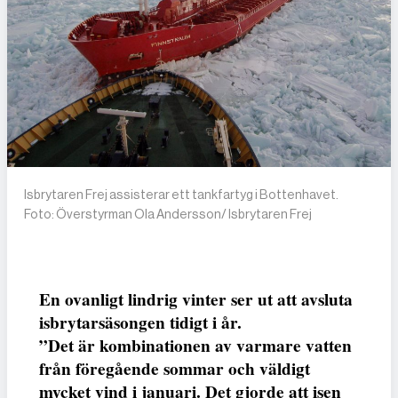
Isbrytaren Frej assisterar ett tankfartyg i Bottenhavet.
Foto: Överstyrman Ola Andersson/ Isbrytaren Frej
En ovanligt lindrig vinter ser ut att avsluta
isbrytarsäsongen tidigt i år.
”Det är kombinationen av varmare vatten
från föregående sommar och väldigt
mycket vind i januari. Det gjorde att isen