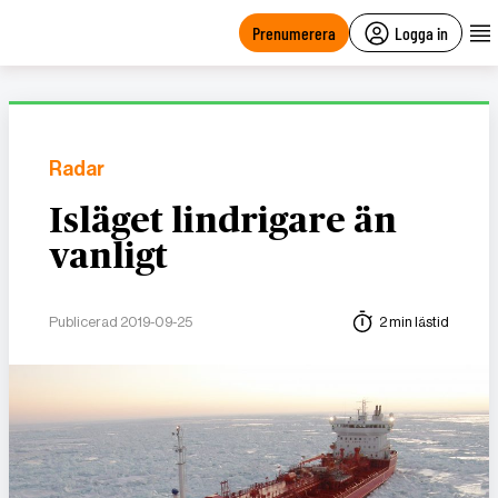
main
content
Prenumerera
Logga in
Radar
Isläget lindrigare än
vanligt
Publicerad 2019-09-25
2 min lästid