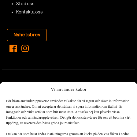
Stöd oss
Kontakta oss
Nyhetsbrev
Vi använder kakor
För bästa användarupplevelse använder vi kakor där vi lagrar och läser in information
Landets Fria Tidning är en nyhetstidning med bred bevakning av
om er användare. Om ni accepterar det så kan vi spara information om ifall ni är
det viktigaste som händer lokalt och globalt och med fokus på
inloggade och vilka artiklar som blir mest lästa. Att tacka nej kan påverka vissa
funktioner och användarupplevelsen. Det gör det också svårare för oss att bedriva vårt
omställningsrörelsen. En omställning till ett hållbart samhälle går
uppdrag, att leverera den bästa gröna journalistiken.
både via starka och lika rättigheter för alla människor, minskade
ekonomiska och sociala klyftor, samt utrymme för allt levande att
Du kan när som helst ändra inställningarna genom att klicka på den vita fliken i nedre