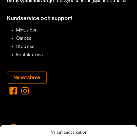
Dataskyddsansvarig:
dataskyddsansvarig@landetsfria.nu
Kundservice och support
Mina sidor
Om oss
Stöd oss
Kontakta oss
Nyhetsbrev
Vi använder kakor