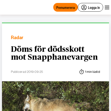
main
content
Prenumerera
Logga in
Radar
Döms för dödsskott
mot Snapphanevargen
Publicerad 2019-09-25
1 min lästid