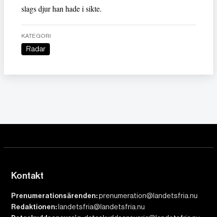
slags djur han hade i sikte.
KATEGORI
Radar
Kontakt
Prenumerationsärenden:
prenumeration@landetsfria.nu
Redaktionen:
landetsfria@landetsfria.nu