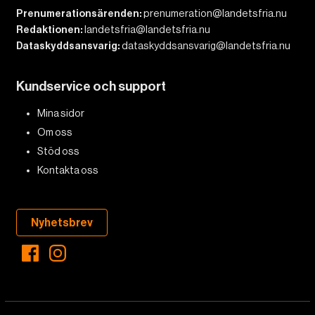
Prenumerationsärenden:
prenumeration@landetsfria.nu
Redaktionen:
landetsfria@landetsfria.nu
Dataskyddsansvarig:
dataskyddsansvarig@landetsfria.nu
Kundservice och support
Mina sidor
Om oss
Stöd oss
Kontakta oss
Nyhetsbrev