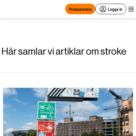
main
content
Prenumerera
Logga in
Här samlar vi artiklar om stroke