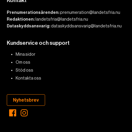
Kontakt
Prenumerationsärenden:
prenumeration@landetsfria.nu
Redaktionen:
landetsfria@landetsfria.nu
Dataskyddsansvarig:
dataskyddsansvarig@landetsfria.nu
Kundservice och support
Mina sidor
Om oss
Stöd oss
Kontakta oss
Nyhetsbrev