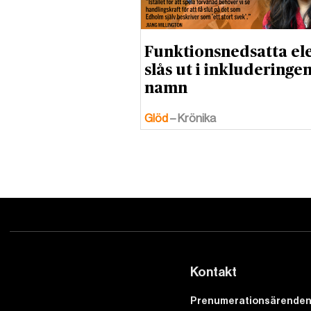
Funktionsnedsatta el
slås ut i inkluderinge
namn
Glöd
– Krönika
Kontakt
Prenumerationsärenden