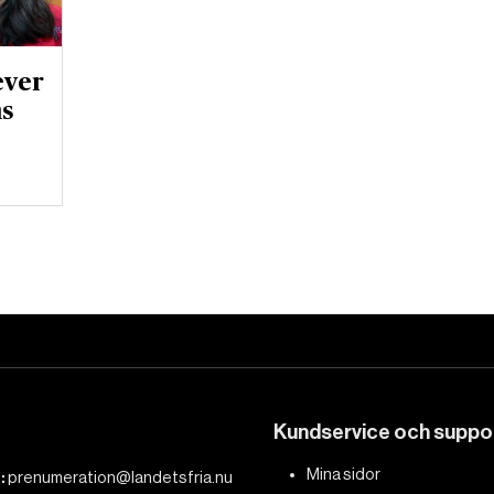
ever
ns
Kundservice och suppo
Mina sidor
:
prenumeration@landetsfria.nu