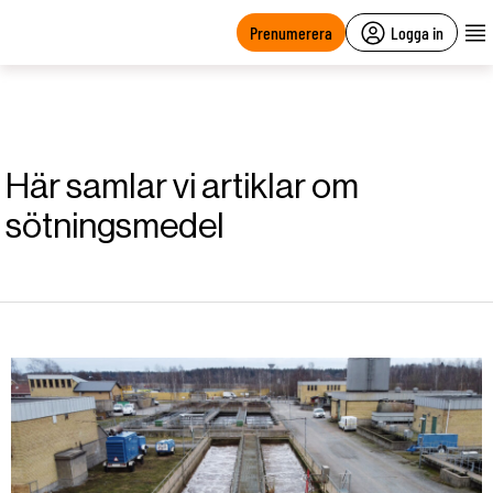
main
content
Prenumerera
Logga in
Här samlar vi artiklar om
sötningsmedel