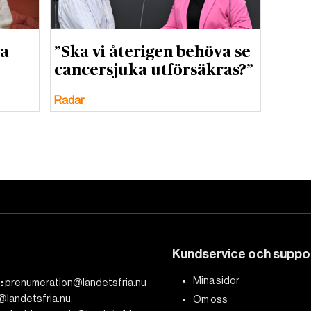
ta
”Ska vi återigen behöva se
cancersjuka utförsäkras?”
Radar
Kundservice och suppo
Mina sidor
:
prenumeration@landetsfria.nu
@landetsfria.nu
Om oss