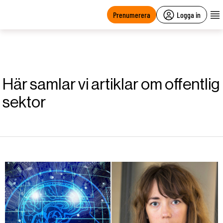
main
content
Prenumerera
Logga in
Här samlar vi artiklar om offentlig
sektor