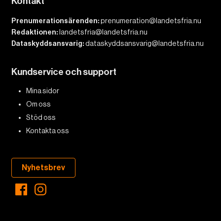
Kontakt
Prenumerationsärenden:
prenumeration@landetsfria.nu
Redaktionen:
landetsfria@landetsfria.nu
Dataskyddsansvarig:
dataskyddsansvarig@landetsfria.nu
Kundservice och support
Mina sidor
Om oss
Stöd oss
Kontakta oss
Nyhetsbrev