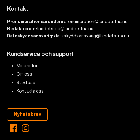
Kontakt
Prenumerationsärenden:
prenumeration@landetsfria.nu
Redaktionen:
landetsfria@landetsfria.nu
Dataskyddsansvarig:
dataskyddsansvarig@landetsfria.nu
Kundservice och support
Mina sidor
Om oss
Stöd oss
Kontakta oss
Nyhetsbrev