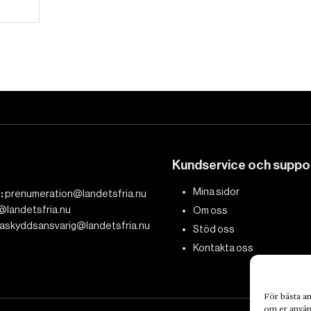
Kundservice och suppo
Mina sidor
:
prenumeration@landetsfria.nu
@landetsfria.nu
Om oss
askyddsansvarig@landetsfria.nu
Stöd oss
Kontakta oss
För bästa an
om er använd