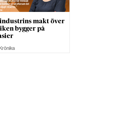
industrins makt över
tiken bygger på
asier
 Krönika