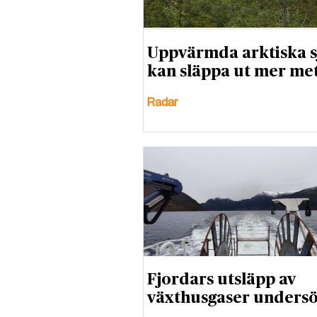
Uppvärmda arktiska s
kan släppa ut mer me
Radar
Fjordars utsläpp av
växthusgaser unders