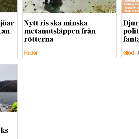
jöar
Nytt ris ska minska
Djur
tan
metanutsläppen från
poli
rötterna
fant
Radar
Glöd
–
öks