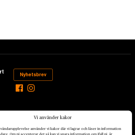
rt
Nyhetsbrev
Vi använder kakor
vändarupplevelse använder vi kakor där vi lagrar och läser in information
are. Om ni accepterar det så kan vi spara information om ifall ni är