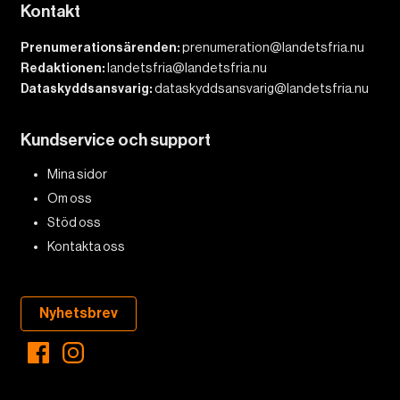
Kontakt
Prenumerationsärenden:
prenumeration@landetsfria.nu
Redaktionen:
landetsfria@landetsfria.nu
Dataskyddsansvarig:
dataskyddsansvarig@landetsfria.nu
Kundservice och support
Mina sidor
Om oss
Stöd oss
Kontakta oss
Nyhetsbrev