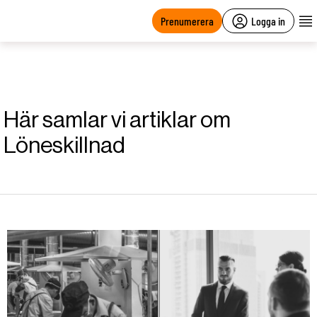
main
content
Prenumerera
Logga in
Här samlar vi artiklar om
Löneskillnad