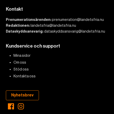
Kontakt
Prenumerationsärenden:
prenumeration@landetsfria.nu
Redaktionen:
landetsfria@landetsfria.nu
Dataskyddsansvarig:
dataskyddsansvarig@landetsfria.nu
Kundservice och support
Mina sidor
Om oss
Stöd oss
Kontakta oss
Nyhetsbrev