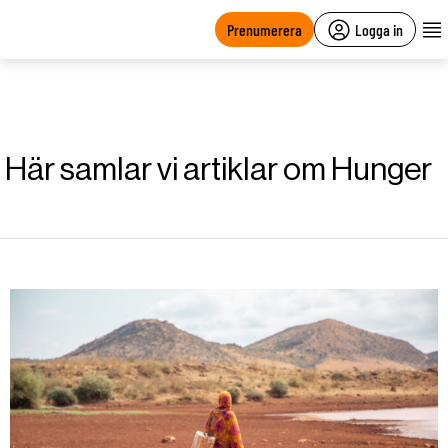
main
content
Prenumerera
Logga in
Här samlar vi artiklar om Hunger