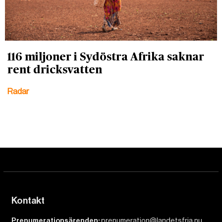
116 miljoner i Sydöstra Afrika saknar
rent dricksvatten
Radar
Kontakt
Prenumerationsärenden:
prenumeration@landetsfria.nu