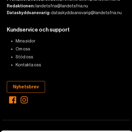
Redaktionen:
landetsfria@landetsfria.nu
Dataskyddsansvarig:
dataskyddsansvarig@landetsfria.nu
Kundservice och support
Mina sidor
Om oss
Stöd oss
Kontakta oss
Nyhetsbrev