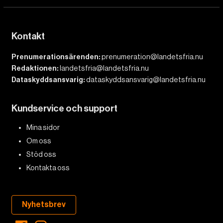
Kontakt
Prenumerationsärenden:
prenumeration@landetsfria.nu
Redaktionen:
landetsfria@landetsfria.nu
Dataskyddsansvarig:
dataskyddsansvarig@landetsfria.nu
Kundservice och support
Mina sidor
Om oss
Stöd oss
Kontakta oss
Nyhetsbrev