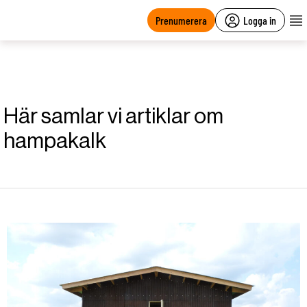
main
content
Prenumerera
Logga in
Här samlar vi artiklar om
hampakalk