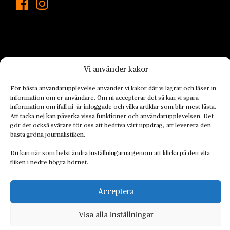
Vi använder kakor
För bästa användarupplevelse använder vi kakor där vi lagrar och läser in
Landets Fria Tidning är en nyhetstidning med bred bevakning av
information om er användare. Om ni accepterar det så kan vi spara
information om ifall ni är inloggade och vilka artiklar som blir mest lästa.
det viktigaste som händer lokalt och globalt och med fokus på
Att tacka nej kan påverka vissa funktioner och användarupplevelsen. Det
omställningsrörelsen. En omställning till ett hållbart samhälle går
gör det också svårare för oss att bedriva vårt uppdrag, att leverera den
både via starka och lika rättigheter för alla människor, minskade
bästa gröna journalistiken.
ekonomiska och sociala klyftor, samt utrymme för allt levande att
Du kan när som helst ändra inställningarna genom att klicka på den vita
utvecklas och frodas.
fliken i nedre högra hörnet.
Acceptera
Personuppgiftsbehandling och cookies
Sidkarta
Visa alla inställningar
© 2014–2026 Landets Fria