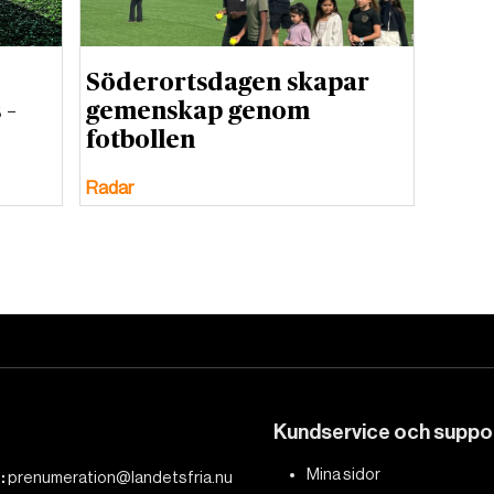
Söderortsdagen skapar
 –
gemenskap genom
fotbollen
Radar
Kundservice och suppo
Mina sidor
:
prenumeration@landetsfria.nu