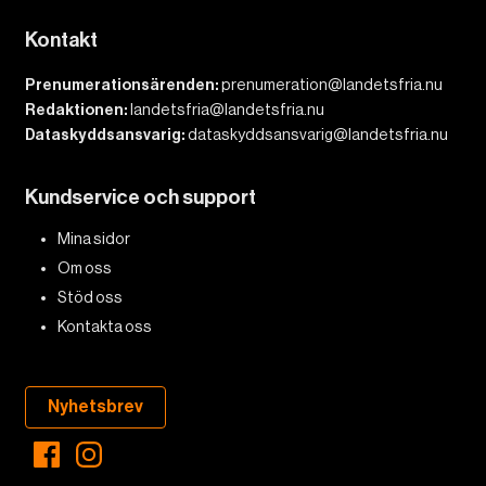
Kontakt
Prenumerationsärenden:
prenumeration@landetsfria.nu
Redaktionen:
landetsfria@landetsfria.nu
Dataskyddsansvarig:
dataskyddsansvarig@landetsfria.nu
Kundservice och support
Mina sidor
Om oss
Stöd oss
Kontakta oss
Nyhetsbrev