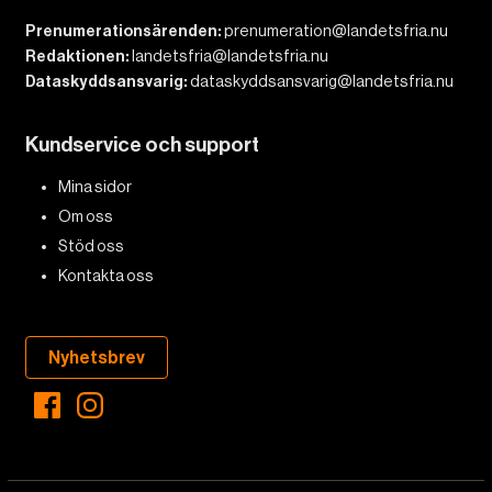
Prenumerationsärenden:
prenumeration@landetsfria.nu
Redaktionen:
landetsfria@landetsfria.nu
Dataskyddsansvarig:
dataskyddsansvarig@landetsfria.nu
Kundservice och support
Mina sidor
Om oss
Stöd oss
Kontakta oss
Nyhetsbrev