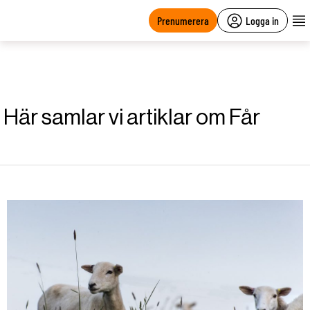
main
content
Prenumerera
Logga in
Här samlar vi artiklar om Får