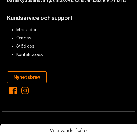
Dataskyddsansvarig:
dataskyddsansvarig@landetsfria.nu
Kundservice och support
Mina sidor
Om oss
Stöd oss
Kontakta oss
Nyhetsbrev
Vi använder kakor