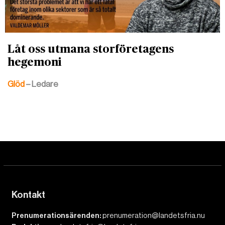
Låt oss utmana storföretagens
hegemoni
Glöd
– Ledare
Kontakt
Prenumerationsärenden:
prenumeration@landetsfria.nu