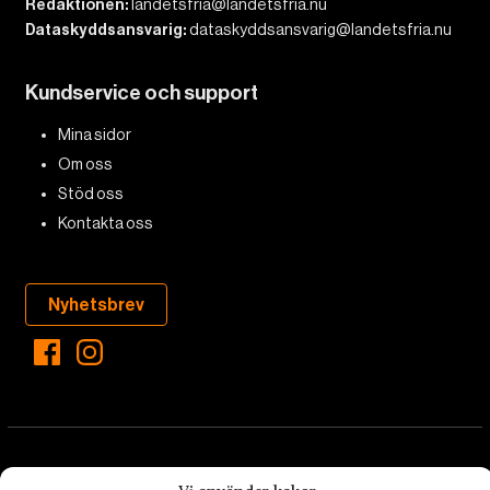
Redaktionen:
landetsfria@landetsfria.nu
Dataskyddsansvarig:
dataskyddsansvarig@landetsfria.nu
Kundservice och support
Mina sidor
Om oss
Stöd oss
Kontakta oss
Nyhetsbrev