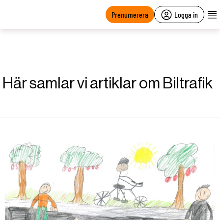
main
content
Prenumerera
Logga in
Här samlar vi artiklar om Biltrafik