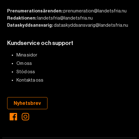
Prenumerationsärenden:
prenumeration@landetsfria.nu
Redaktionen:
landetsfria@landetsfria.nu
Dataskyddsansvarig:
dataskyddsansvarig@landetsfria.nu
Kundservice och support
Mina sidor
Om oss
Stöd oss
Kontakta oss
Nyhetsbrev