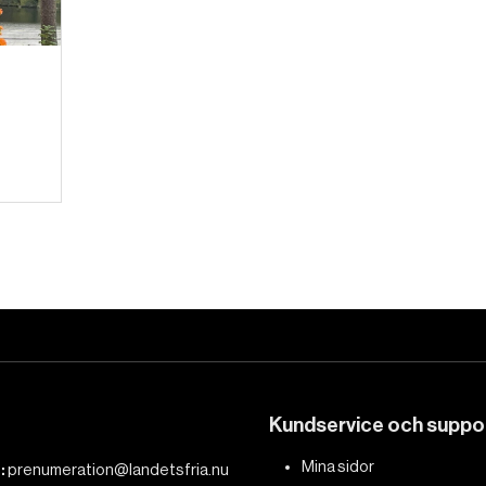
Kundservice och suppo
Mina sidor
:
prenumeration@landetsfria.nu