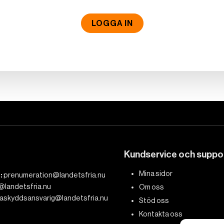
LOGGA IN
Kundservice och suppo
Mina sidor
:
prenumeration@landetsfria.nu
@landetsfria.nu
Om oss
askyddsansvarig@landetsfria.nu
Stöd oss
Kontakta oss