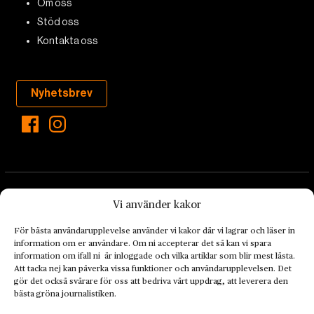
Om oss
Stöd oss
Kontakta oss
Nyhetsbrev
Vi använder kakor
För bästa användarupplevelse använder vi kakor där vi lagrar och läser in
information om er användare. Om ni accepterar det så kan vi spara
Landets Fria Tidning är en nyhetstidning med bred bevakning av
information om ifall ni är inloggade och vilka artiklar som blir mest lästa.
det viktigaste som händer lokalt och globalt och med fokus på
Att tacka nej kan påverka vissa funktioner och användarupplevelsen. Det
gör det också svårare för oss att bedriva vårt uppdrag, att leverera den
omställningsrörelsen. En omställning till ett hållbart samhälle går
bästa gröna journalistiken.
både via starka och lika rättigheter för alla människor, minskade