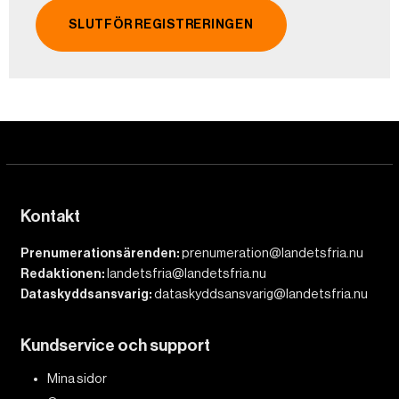
Kontakt
Prenumerationsärenden:
prenumeration@landetsfria.nu
Redaktionen:
landetsfria@landetsfria.nu
Dataskyddsansvarig:
dataskyddsansvarig@landetsfria.nu
Kundservice och support
Mina sidor