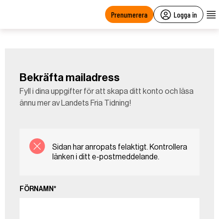
main
content
Prenumerera
Logga in
Bekräfta mailadress
Fyll i dina uppgifter för att skapa ditt konto och läsa
ännu mer av Landets Fria Tidning!
Sidan har anropats felaktigt. Kontrollera
länken i ditt e-postmeddelande.
FÖRNAMN*