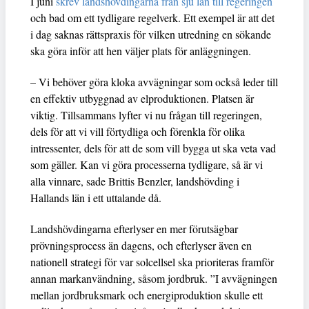
I juni
skrev landshövdingarna från sju län till regeringen
och bad om ett tydligare regelverk. Ett exempel är att det
i dag saknas rättspraxis för vilken utredning en sökande
ska göra inför att hen väljer plats för anläggningen.
– Vi behöver göra kloka avvägningar som också leder till
en effektiv utbyggnad av elproduktionen. Platsen är
viktig. Tillsammans lyfter vi nu frågan till regeringen,
dels för att vi vill förtydliga och förenkla för olika
intressenter, dels för att de som vill bygga ut ska veta vad
som gäller. Kan vi göra processerna tydligare, så är vi
alla vinnare, sade Brittis Benzler, landshövding i
Hallands län i ett uttalande då.
Landshövdingarna efterlyser en mer förutsägbar
prövningsprocess än dagens, och efterlyser även en
nationell strategi för var solcellsel ska prioriteras framför
annan markanvändning, såsom jordbruk. ”I avvägningen
mellan jordbruksmark och energiproduktion skulle ett