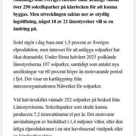
över 250 solcellsparker på klartecken för att kunna
byggas. Men utvecklingen saktas ner av otydlig
lagstiftning, något 18 av 21 länsstyrelser vill se en
ändring på.
Solel utgör i dag bara runt 1,5 procent av Sveriges
elproduktion, men intresset för att anlägga solparker har
ökat dramatiskt. Under första halvåret 2023 godkände
länsstyrelserna 107 solparker, samtidigt som antalet nya
ansökningar var 60 procent högre än motsvarande period
i fjol. Det visar en kartläggning från
intresseorganisationen Nätverket för solparker.
Vid halvårsskiftet väntade 252 solparker på besked från
Länsstyrelserna. Solcellsparker som skulle kunna
producera 7,2 terawattimmar el per år. Det motsvarar
användningen av hushållsel i 1,4 miljoner villor, eller den
årliga elproduktionen i en stor havsbaserad vindpark eller
en kärnkraftsreaktor.