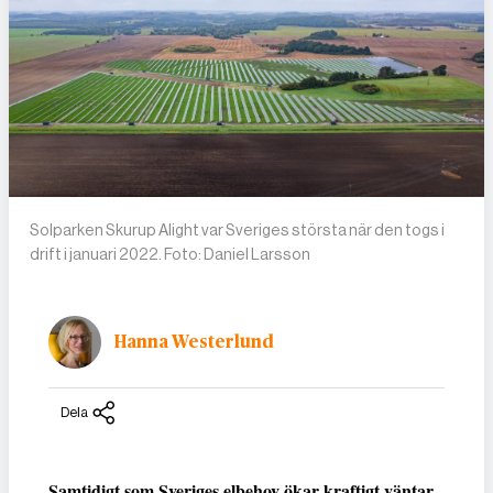
Solparken Skurup Alight var Sveriges största när den togs i
drift i januari 2022. Foto: Daniel Larsson
Hanna Westerlund
Dela
Samtidigt som Sveriges elbehov ökar kraftigt väntar