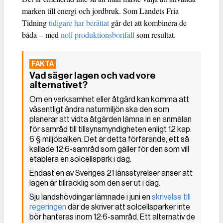
marken till energi och jordbruk. Som Landets Fria
Tidning
tidigare har berättat
går det att kombinera de
båda – med
noll produktionsbortfall
som resultat.
Vad säger lagen och vad vore
alternativet?
Om en verksamhet eller åtgärd kan komma att
väsentligt ändra naturmiljön ska den som
planerar att vidta åtgärden lämna in en anmälan
för samråd till tillsynsmyndigheten enligt 12 kap.
6 § miljöbalken. Det är detta förfarande, ett så
kallade 12:6-samråd som gäller för den som vill
etablera en solcellspark i dag.
Endast en av Sveriges 21 länsstyrelser anser att
lagen är tillräcklig som den ser ut i dag.
Sju landshövdingar lämnade i juni en
skrivelse till
regeringen
där de skriver att solcellsparker inte
bör hanteras inom 12:6-samråd. Ett alternativ de