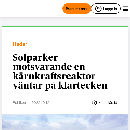
main
content
Prenumerera
Logga in
Radar
Solparker
motsvarande en
kärnkraftsreaktor
väntar på klartecken
Publicerad 2023-10-13
4 min lästid