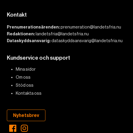
Kontakt
Prenumerationsärenden:
prenumeration@landetsfria.nu
Redaktionen:
landetsfria@landetsfria.nu
Dataskyddsansvarig:
dataskyddsansvarig@landetsfria.nu
Kundservice och support
Mina sidor
Om oss
Stöd oss
Kontakta oss
Nyhetsbrev