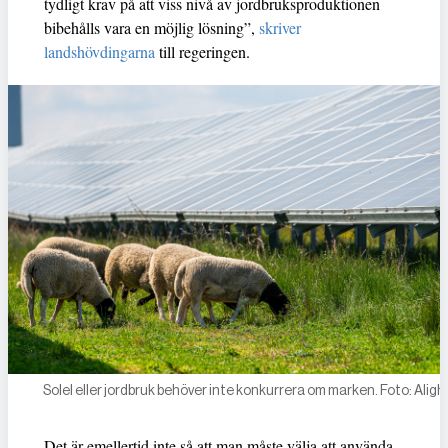
tydligt krav på att viss nivå av jordbruksproduktionen
bibehålls vara en möjlig lösning”,
skriver
landshövdingarna
till regeringen.
Solel eller jordbruk behöver inte konkurrera om marken. Foto: Aligh
Det är emellertid inte så att man måste välja att använda