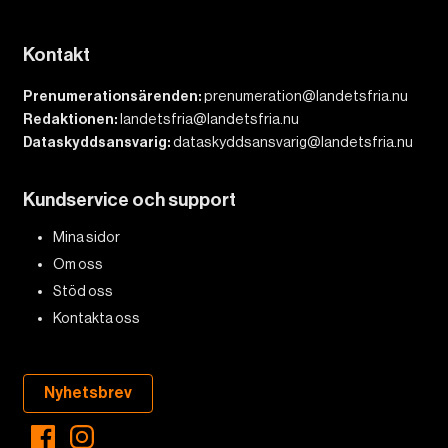
Kontakt
Prenumerationsärenden:
prenumeration@landetsfria.nu
Redaktionen:
landetsfria@landetsfria.nu
Dataskyddsansvarig:
dataskyddsansvarig@landetsfria.nu
Kundservice och support
Mina sidor
Om oss
Stöd oss
Kontakta oss
Nyhetsbrev