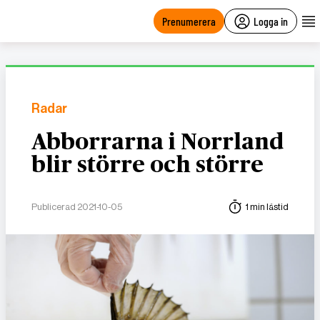
main
content
Prenumerera
Logga in
Radar
Abborrarna i Norrland
blir större och större
Publicerad 2021-10-05
1 min lästid