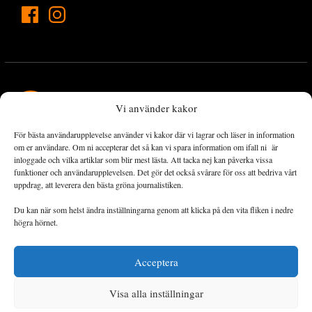
Vi använder kakor
För bästa användarupplevelse använder vi kakor där vi lagrar och läser in information
Landets Fria Tidning är en nyhetstidning med bred bevakning av
om er användare. Om ni accepterar det så kan vi spara information om ifall ni är
det viktigaste som händer lokalt och globalt och med fokus på
inloggade och vilka artiklar som blir mest lästa. Att tacka nej kan påverka vissa
funktioner och användarupplevelsen. Det gör det också svårare för oss att bedriva vårt
omställningsrörelsen. En omställning till ett hållbart samhälle går
uppdrag, att leverera den bästa gröna journalistiken.
både via starka och lika rättigheter för alla människor, minskade
ekonomiska och sociala klyftor, samt utrymme för allt levande att
Du kan när som helst ändra inställningarna genom att klicka på den vita fliken i nedre
utvecklas och frodas.
högra hörnet.
Acceptera
Personuppgiftsbehandling och cookies
Sidkarta
Visa alla inställningar
© 2014–2026 Landets Fria