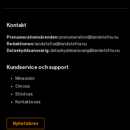
Kontakt
Prenumerationsärenden:
prenumeration@landetsfria.nu
Redaktionen:
landetsfria@landetsfria.nu
Dataskyddsansvarig:
dataskyddsansvarig@landetsfria.nu
Kundservice och support
Mina sidor
Om oss
Stöd oss
Kontakta oss
Nyhetsbrev