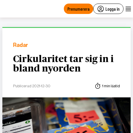
main
content
Prenumerera
Logga in
Radar
Cirkularitet tar sig in i
bland nyorden
Publicerad 2021-12-30
1 min lästid