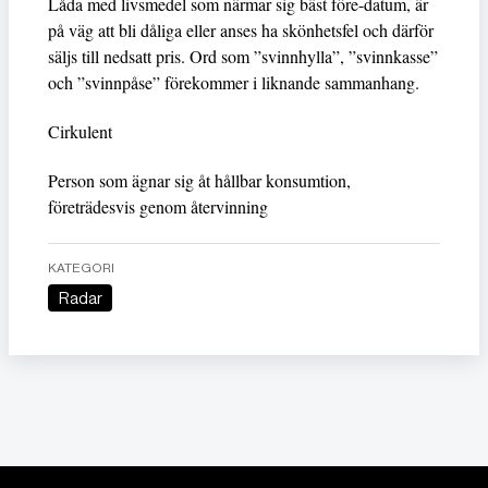
Låda med livsmedel som närmar sig bäst före-datum, är
på väg att bli dåliga eller anses ha skönhetsfel och därför
säljs till nedsatt pris. Ord som ”svinnhylla”, ”svinnkasse”
och ”svinnpåse” förekommer i liknande sammanhang.
Cirkulent
Person som ägnar sig åt hållbar konsumtion,
företrädesvis genom återvinning
KATEGORI
Radar