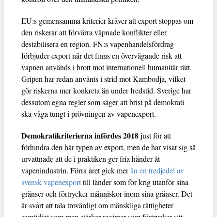
EU:s gemensamma kriterier kräver att export stoppas om
den riskerar att förvärra väpnade konflikter eller
destabilisera en region. FN:s vapenhandelsfördrag
förbjuder export när det finns en övervägande risk att
vapnen används i brott mot internationell humanitär rätt.
Gripen har redan använts i strid mot Kambodja, vilket
gör riskerna mer konkreta än under fredstid. Sverige har
dessutom egna regler som säger att brist på demokrati
ska väga tungt i prövningen av vapenexport.
Demokratikriterierna infördes 2018
just för att
förhindra den här typen av export, men de har visat sig så
urvattnade att de i praktiken ger fria händer åt
vapenindustrin. Förra året gick mer
än en tredjedel av
svensk vapenexport
till länder som för krig utanför sina
gränser och förtrycker människor inom sina gränser. Det
är svårt att tala trovärdigt om mänskliga rättigheter
samtidigt som man stärker regimer som förtrycker sitt