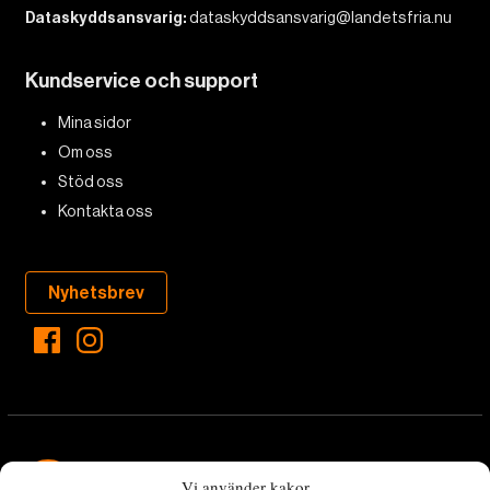
Dataskyddsansvarig:
dataskyddsansvarig@landetsfria.nu
Kundservice och support
Mina sidor
Om oss
Stöd oss
Kontakta oss
Nyhetsbrev
Vi använder kakor