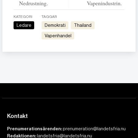
Nedrustning.
Vapenindustrin.
KATEGORI
TAGGAR
Ledare
Demokrati
Thailand
Vapenhandel
Kontakt
Prenumerationsärenden:
prenumeration@landetsfria.nu
Redaktionen:
landetsfria@landetsfria.nu