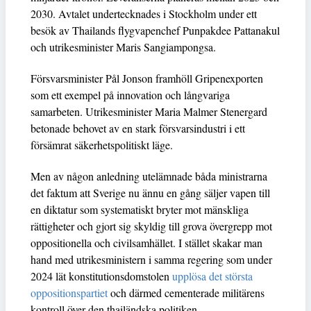
2030. Avtalet undertecknades i Stockholm under ett
besök av Thailands flygvapenchef Punpakdee Pattanakul
och utrikesminister Maris Sangiampongsa.
Försvarsminister Pål Jonson framhöll Gripenexporten
som ett exempel på innovation och långvariga
samarbeten. Utrikesminister Maria Malmer Stenergard
betonade behovet av en stark försvarsindustri i ett
försämrat säkerhetspolitiskt läge.
Men av någon anledning utelämnade båda ministrarna
det faktum att Sverige nu ännu en gång säljer vapen till
en diktatur som systematiskt bryter mot mänskliga
rättigheter och gjort sig skyldig till grova övergrepp mot
oppositionella och civilsamhället. I stället skakar man
hand med utrikesministern i samma regering som under
2024 lät konstitutionsdomstolen
upplösa det största
oppositionspartiet
och därmed cementerade militärens
kontroll över den thailändska politiken.