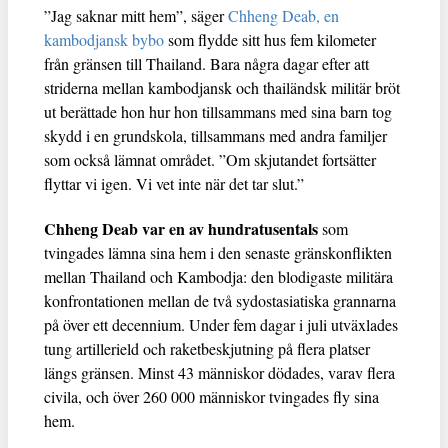
”Jag saknar mitt hem”, säger
Chheng Deab, en
kambodjansk bybo
som flydde sitt hus fem kilometer
från gränsen till Thailand. Bara några dagar efter att
striderna mellan kambodjansk och thailändsk militär bröt
ut berättade hon hur hon tillsammans med sina barn tog
skydd i en grundskola, tillsammans med andra familjer
som också lämnat området. ”Om skjutandet fortsätter
flyttar vi igen. Vi vet inte när det tar slut.”
Chheng Deab var en av hundratusentals
som
tvingades lämna sina hem i den senaste gränskonflikten
mellan Thailand och Kambodja: den blodigaste militära
konfrontationen mellan de två sydostasiatiska grannarna
på över ett decennium. Under fem dagar i juli utväxlades
tung artillerield och raketbeskjutning på flera platser
längs gränsen. Minst 43 människor dödades, varav flera
civila, och över 260 000 människor tvingades fly sina
hem.