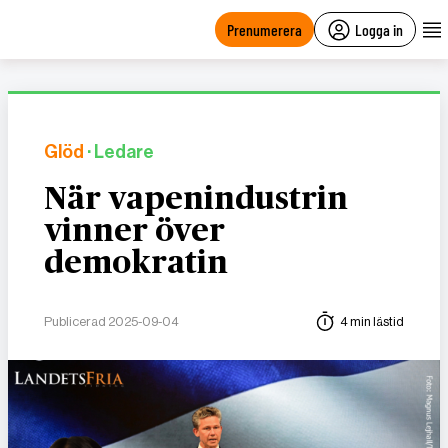
main
content
Prenumerera
Logga in
Glöd
· Ledare
När vapenindustrin
vinner över
demokratin
Publicerad 2025-09-04
4 min lästid