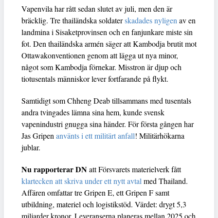
Vapenvila har rått sedan slutet av juli, men den är
bräcklig. Tre thailändska soldater
skadades nyligen
av en
landmina i Sisaketprovinsen och en fanjunkare miste sin
fot. Den thailändska armén säger att Kambodja brutit mot
Ottawakonventionen genom att lägga ut nya minor,
något som Kambodja förnekar. Misstron är djup och
tiotusentals människor lever fortfarande på flykt.
Samtidigt som Chheng Deab tillsammans med tusentals
andra tvingades lämna sina hem, kunde svensk
vapenindustri gnugga sina händer. För första gången har
Jas Gripen
använts i ett militärt anfall
! Militärhökarna
jublar.
Nu rapporterar DN
att Försvarets materielverk fått
klartecken att skriva under ett nytt avtal
med Thailand.
Affären omfattar tre Gripen E, ett Gripen F samt
utbildning, materiel och logistikstöd. Värdet: drygt 5,3
miljarder kronor. Leveranserna planeras mellan 2025 och