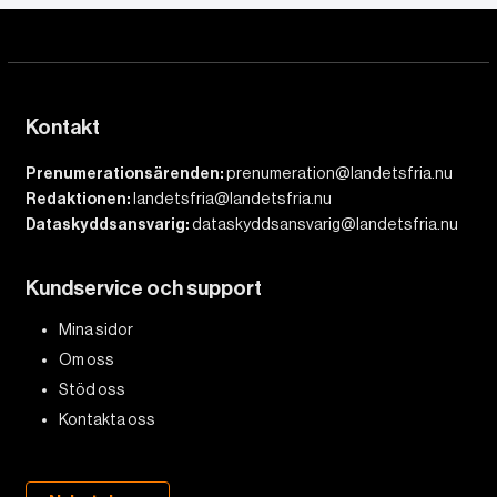
Kontakt
Prenumerationsärenden:
prenumeration@landetsfria.nu
Redaktionen:
landetsfria@landetsfria.nu
Dataskyddsansvarig:
dataskyddsansvarig@landetsfria.nu
Kundservice och support
Mina sidor
Om oss
Stöd oss
Kontakta oss