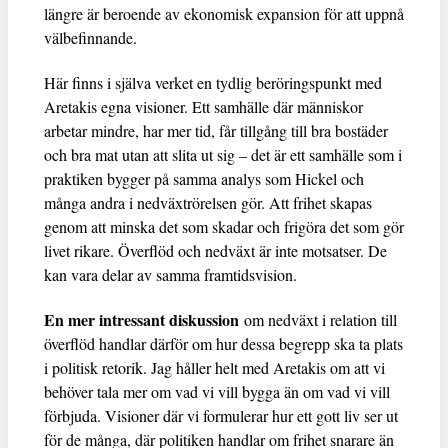
längre är beroende av ekonomisk expansion för att uppnå
välbefinnande.
Här finns i själva verket en tydlig beröringspunkt med
Aretakis egna visioner. Ett samhälle där människor
arbetar mindre, har mer tid, får tillgång till bra bostäder
och bra mat utan att slita ut sig – det är ett samhälle som i
praktiken bygger på samma analys som Hickel och
många andra i nedväxtrörelsen gör. Att frihet skapas
genom att minska det som skadar och frigöra det som gör
livet rikare. Överflöd och nedväxt är inte motsatser. De
kan vara delar av samma framtidsvision.
En mer intressant diskussion
om nedväxt i relation till
överflöd handlar därför om hur dessa begrepp ska ta plats
i politisk retorik. Jag håller helt med Aretakis om att vi
behöver tala mer om vad vi vill bygga än om vad vi vill
förbjuda. Visioner där vi formulerar hur ett gott liv ser ut
för de många, där politiken handlar om frihet snarare än