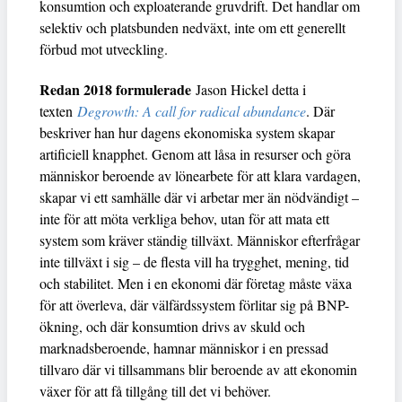
konsumtion och exploaterande gruvdrift. Det handlar om
selektiv och platsbunden nedväxt, inte om ett generellt
förbud mot utveckling.
Redan 2018 formulerade
Jason Hickel detta i
texten
Degrowth: A call for radical abundance
. Där
beskriver han hur dagens ekonomiska system skapar
artificiell knapphet. Genom att låsa in resurser och göra
människor beroende av lönearbete för att klara vardagen,
skapar vi ett samhälle där vi arbetar mer än nödvändigt –
inte för att möta verkliga behov, utan för att mata ett
system som kräver ständig tillväxt. Människor efterfrågar
inte tillväxt i sig – de flesta vill ha trygghet, mening, tid
och stabilitet. Men i en ekonomi där företag måste växa
för att överleva, där välfärdssystem förlitar sig på BNP-
ökning, och där konsumtion drivs av skuld och
marknadsberoende, hamnar människor i en pressad
tillvaro där vi tillsammans blir beroende av att ekonomin
växer för att få tillgång till det vi behöver.