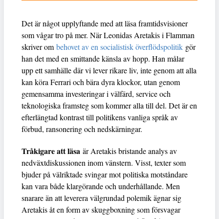
Det är något upplyftande med att läsa framtidsvisioner
som vågar tro på mer. När Leonidas Aretakis i Flamman
skriver om
behovet av en socialistisk överflödspolitik
gör
han det med en smittande känsla av hopp. Han målar
upp ett samhälle där vi lever rikare liv, inte genom att alla
kan köra Ferrari och bära dyra klockor, utan genom
gemensamma investeringar i välfärd, service och
teknologiska framsteg som kommer alla till del. Det är en
efterlängtad kontrast till politikens vanliga språk av
förbud, ransonering och nedskärningar.
Tråkigare att läsa
är Aretakis bristande analys av
nedväxtdiskussionen inom vänstern. Visst, texter som
bjuder på välriktade svingar mot politiska motståndare
kan vara både klargörande och underhållande. Men
snarare än att leverera välgrundad polemik ägnar sig
Aretakis åt en form av skuggboxning som försvagar