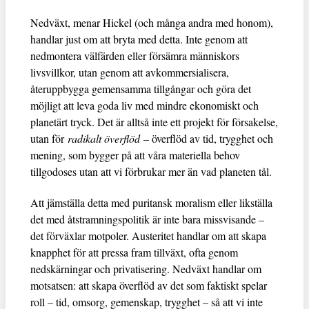
Nedväxt, menar Hickel (och många andra med honom),
handlar just om att bryta med detta. Inte genom att
nedmontera välfärden eller försämra människors
livsvillkor, utan genom att avkommersialisera,
återuppbygga gemensamma tillgångar och göra det
möjligt att leva goda liv med mindre ekonomiskt och
planetärt tryck. Det är alltså inte ett projekt för försakelse,
utan för
radikalt överflöd
– överflöd av tid, trygghet och
mening, som bygger på att våra materiella behov
tillgodoses utan att vi förbrukar mer än vad planeten tål.
Att jämställa detta med puritansk moralism eller likställa
det med åtstramningspolitik är inte bara missvisande –
det förväxlar motpoler. Austeritet handlar om att skapa
knapphet för att pressa fram tillväxt, ofta genom
nedskärningar och privatisering. Nedväxt handlar om
motsatsen: att skapa överflöd av det som faktiskt spelar
roll – tid, omsorg, gemenskap, trygghet – så att vi inte