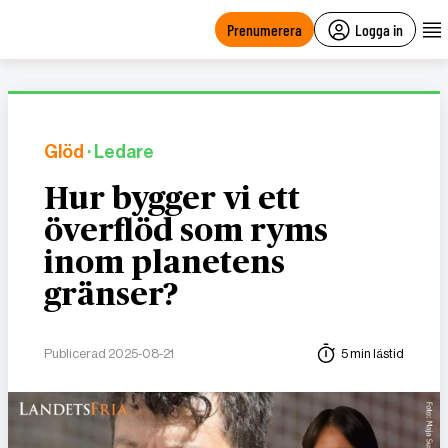
main
content
Prenumerera
Logga in
Glöd
· Ledare
Hur bygger vi ett
överflöd som ryms
inom planetens
gränser?
Publicerad 2025-08-21
5 min lästid