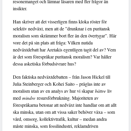
resonemanget och lämnar läsaren med fler frågor än
insikter.
Han skriver att det visserligen finns kloka röster för
selektiv nedväxt, men att de ”drunknar i en puritansk
moralism som skrämmer bort fler än den övertygar”. Här
vore det på sin plats att fråga: Vilken nutida
nedväxtdebatt har Aretakis egentligen tagit del av? Vem
är det som förespråkar puritansk moralism? Var håller
dessa asketiska förbudsivrare hus?
Den faktiska nedväxtdebatten – från Jason Hickel till
Julia Steinberger och Kohei Saito – präglas inte av
moralism utan av en analys av hur vi skapar
bättre
liv
med
mindre
resursförbrukning. Majoriteten av
förespråkarna betonar att nedväxt inte handlar om att allt
ska minska, utan om att vissa saker behöver växa – som
vård, omsorg, kollektivtrafik, kultur – medan andra
måste minska, som fossilindustri, reklamdriven