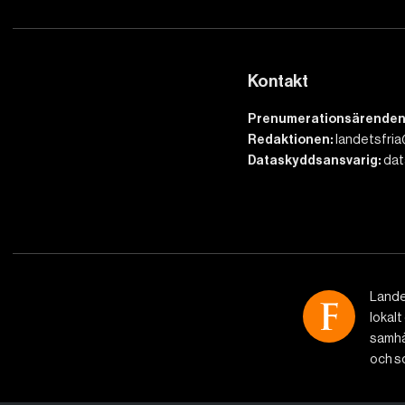
Kontakt
Prenumerationsärenden
Redaktionen:
landetsfria
Dataskyddsansvarig:
dat
Lande
lokalt
samhäl
och so