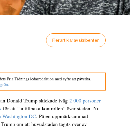
Fler artiklar av skribenten
ets Fria Tidnings ledarredaktion med syfte att påverka.
 grön.
edan Donald Trump skickade iväg
2 000 personer
s
för att ”ta tillbaka kontrollen” över staden. Nu
n Washington DC
. På en uppmärksammad
 Trump om att huvudstaden tagits över av