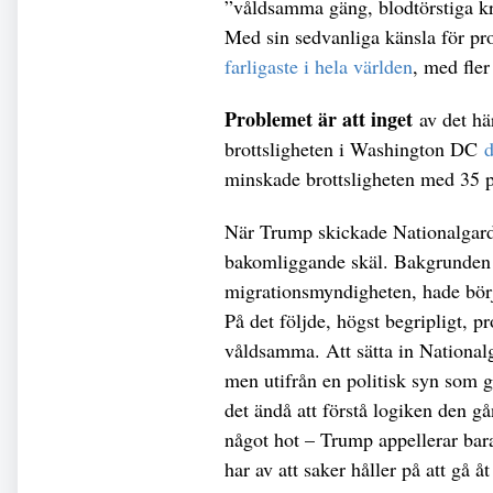
”våldsamma gäng, blodtörstiga kr
Med sin sedvanliga känsla för pr
farligaste i hela världen
, med fle
Problemet är att inget
av det h
brottsligheten i Washington DC
d
minskade brottsligheten med 35 
När Trump skickade Nationalgarde
bakomliggande skäl. Bakgrunden 
migrationsmyndigheten, hade börj
På det följde, högst begripligt, pr
våldsamma. Att sätta in National
men utifrån en politisk syn som gå
det ändå att förstå logiken den g
något hot – Trump appellerar bar
har av att saker håller på att gå åt