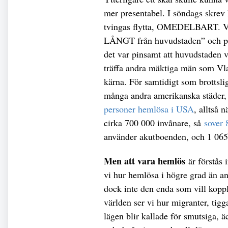
mer presentabel. I söndags skrev
tvingas flytta, OMEDELBART. Vi 
LÅNGT från huvudstaden” och på p
det var pinsamt att huvudstaden v
träffa andra mäktiga män som Vla
kärna. För samtidigt som brottsl
många andra amerikanska städer,
personer hemlösa i USA
, alltså 
cirka 700 000 invånare, så
sover 
använder akutboenden, och 1 065
Men att vara hemlös
är förstås
vi hur hemlösa i högre grad än and
dock inte den enda som vill koppl
världen ser vi hur migranter, tigg
lägen blir kallade för smutsiga, ä