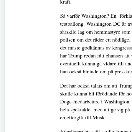
kraft.
Så varför Washington? En förklari
testballong. Washington DC är tr
särskild lag om hemmastyre som g
polisen om det råder ett nödläge
det måste godkännas av kongresse
har Trump redan fått chansen att 
eventuellt kunna gå vidare till 
han också hintade om på pressko
Det har också talats om att Trump
skulle kunna bli förödande för h
Doge-medarbetare i Washington. D
hela spektaklet med att ge sig på
en eftergift till Musk.
Ytterligare ett skäl skulle kunna 