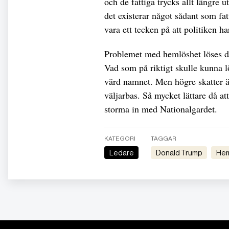
och de fattiga trycks allt längre 
det existerar något sådant som fa
vara ett tecken på att politiken h
Problemet med hemlöshet löses do
Vad som på riktigt skulle kunna l
värd namnet. Men högre skatter ä
väljarbas. Så mycket lättare då a
storma in med Nationalgardet.
KATEGORI
TAGGAR
Ledare
Donald Trump
He