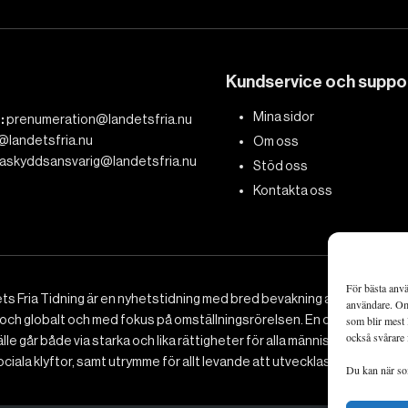
Kundservice och suppo
Mina sidor
:
prenumeration@landetsfria.nu
@landetsfria.nu
Om oss
askyddsansvarig@landetsfria.nu
Stöd oss
Kontakta oss
För bästa anvä
ts Fria Tidning är en nyhetstidning med bred bevakning av det viktig
användare. Om 
 och globalt och med fokus på omställningsrörelsen. En omställning till 
som blir mest 
också svårare 
le går både via starka och lika rättigheter för alla människor, minska
ciala klyftor, samt utrymme för allt levande att utvecklas och frodas.
Du kan när som