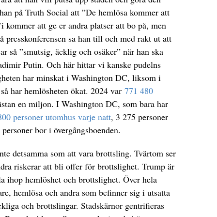
 han på Truth Social att ”De hemlösa kommer att
kommer att ge er andra platser att bo på, men
resskonferensen sa han till och med rakt ut att
ar så ”smutsig, äcklig och osäker” när han ska
dimir Putin. Och här hittar vi kanske pudelns
igheten har minskat i Washington DC, liksom i
 så har hemlösheten ökat. 2024 var
771 480
nästan en miljon. I Washington DC, som bara har
800 personer utomhus varje natt
, 3 275 personer
 personer bor i övergångsboenden.
 inte detsamma som att vara brottsling. Tvärtom ser
ra riskerar att bli offer för brottslighet. Trump är
a ihop hemlöshet och brottslighet. Över hela
are, hemlösa och andra som befinner sig i utsatta
ckliga och brottslingar. Stadskärnor gentrifieras