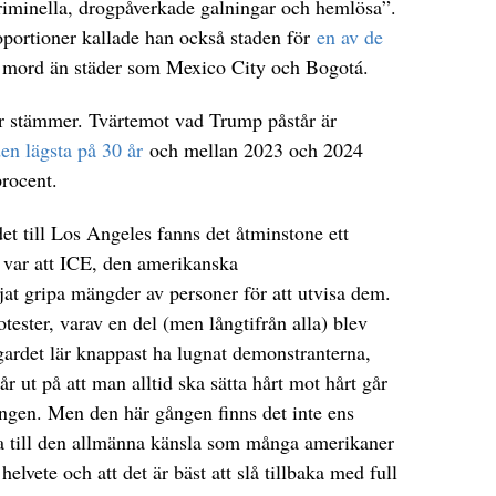
iminella, drogpåverkade galningar och hemlösa”.
oportioner kallade han också staden för
en av de
r mord än städer som Mexico City och Bogotá.
är stämmer. Tvärtemot vad Trump påstår är
en lägsta på 30 år
och mellan 2023 och 2024
procent.
t till Los Angeles fanns det åtminstone ett
var att ICE, den amerikanska
at gripa mängder av personer för att utvisa dem.
otester, varav en del (men långtifrån alla) blev
gardet lär knappast ha lugnat demonstranterna,
r ut på att man alltid ska sätta hårt mot hårt går
ången. Men den här gången finns det inte ens
a till den allmänna känsla som många amerikaner
 helvete och att det är bäst att slå tillbaka med full