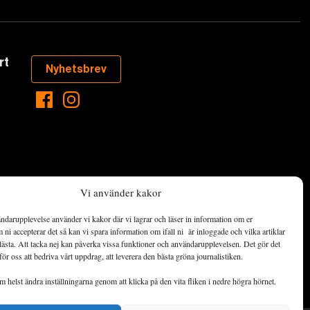
rt
Nyhetsbrev
Vi använder kakor
ndarupplevelse använder vi kakor där vi lagrar och läser in information om er
aste som händer
ni accepterar det så kan vi spara information om ifall ni är inloggade och vilka artiklar
ett hållbart
lästa. Att tacka nej kan påverka vissa funktioner och användarupplevelsen. Det gör det
för oss att bedriva vårt uppdrag, att leverera den bästa gröna journalistiken.
de ekonomiska
 helst ändra inställningarna genom att klicka på den vita fliken i nedre högra hörnet.