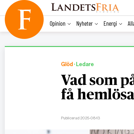
main
content
Opinion
Nyheter
Energi
Al
Glöd
· Ledare
Vad som på
få hemlösa
Publicerad 2025-08-13