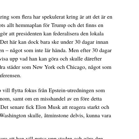
ng som flera har spekulerat kring är att det är en
ots allt hemmaplan för Trump och det finns en
ör att presidenten kan federalisera den lokala
. Det här kan dock bara ske under 30 dagar innan
n – något som inte lär hända. Men efter 30 dagar
visa upp vad han kan göra och skulle därefter
andra städer som New York och Chicago, något som
nferensen.
 vill flytta fokus från Epstein-utredningen som
onom, samt om en misshandel av en före detta
et senare fick Elon Musk att reagera starkt och
 Washington skulle, åtminstone delvis, kunna vara
vara att han vill putsa upp staden och göra den