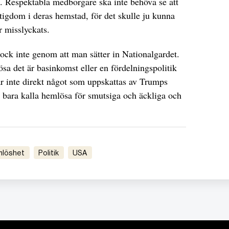
ut. Respektabla medborgare ska inte behöva se att
ttigdom i deras hemstad, för det skulle ju kunna
ar misslyckats.
ck inte genom att man sätter in Nationalgardet.
ösa det är basinkomst eller en fördelningspolitik
r inte direkt något som uppskattas av Trumps
tt bara kalla hemlösa för smutsiga och äckliga och
mlöshet
Politik
USA