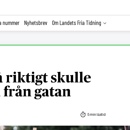
la nummer
Nyhetsbrev
Om Landets Fria Tidning
 riktigt skulle
 från gatan
5 min lästid