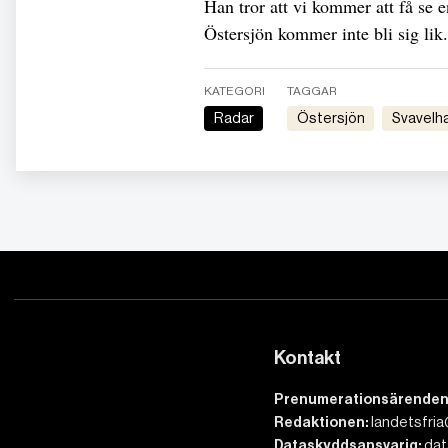
Han tror att vi kommer att få se 
Östersjön kommer inte bli sig lik.
KATEGORI
TAGGAR
Radar
Östersjön
svavelh
Kontakt
Prenumerationsärenden
Redaktionen:
landetsfria
Dataskyddsansvarig:
dat