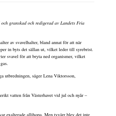
 och granskad och redigerad av Landets Fria
lter av svavelhalter, bland annat för att när
er in byts det sällan ut, vilket leder till syrebrist.
rier svavel för att bryta ned organismer, vilket
 gas.
iga utbredningen, säger Lena Viktorsson,
erikt vatten från Västerhavet vid jul och nyår –
.
 var exalterade allihopa. Men tyvärr blev det inte