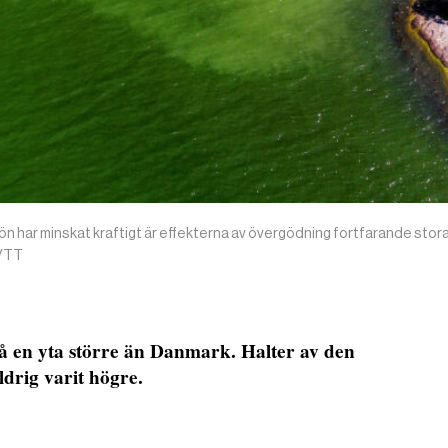
n har minskat kraftigt är effekterna av övergödning fortfarande stora
l/TT
å en yta större än Danmark. Halter av den
ldrig varit högre.