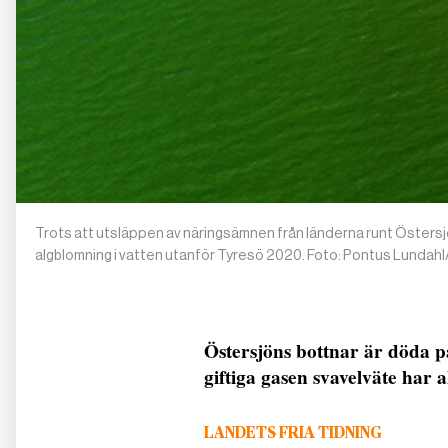
Trots att utsläppen av näringsämnen från länderna runt Östersjö
algblomning i vatten utanför Tyresö 2020. Foto: Pontus Lundah
Östersjöns bottnar är döda p
giftiga gasen svavelväte har a
LANDETS FRIA TIDNING