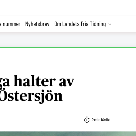
la nummer
Nyhetsbrev
Om Landets Fria Tidning
a halter av
i Östersjön
2 min lästid