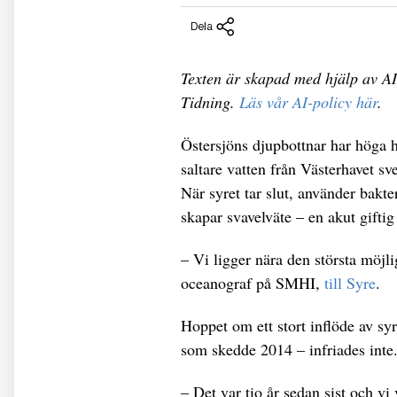
Dela
Texten är skapad med hjälp av AI
Tidning.
Läs vår AI-policy här
.
Östersjöns djupbottnar har höga ha
saltare vatten från Västerhavet svep
När syret tar slut, använder bakte
skapar svavelväte – en akut giftig
– Vi ligger nära den största möjl
oceanograf på SMHI,
till Syre
.
Hoppet om ett stort inflöde av syr
som skedde 2014 – infriades inte
– Det var tio år sedan sist och vi