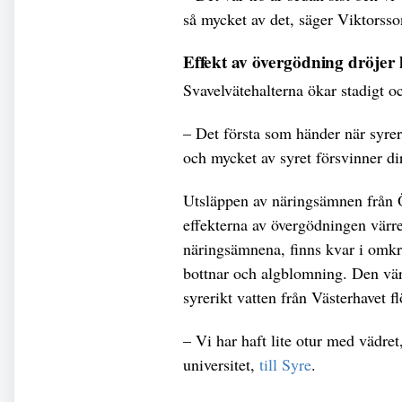
så mycket av det, säger Viktorsso
Effekt av övergödning dröjer
Svavelvätehalterna ökar stadigt o
– Det första som händer när syrer
och mycket av syret försvinner di
Utsläppen av näringsämnen från Ö
effekterna av övergödningen värre
näringsämnena, finns kvar i omkr
bottnar och algblomning. Den värs
syrerikt vatten från Västerhavet f
– Vi har haft lite otur med vädre
universitet,
till Syre
.