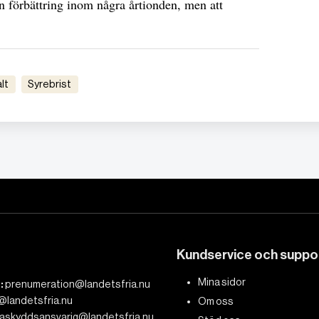
en förbättring inom några årtionden, men att
alt
syrebrist
Kundservice och suppo
Mina sidor
:
prenumeration@landetsfria.nu
@landetsfria.nu
Om oss
askyddsansvarig@landetsfria.nu