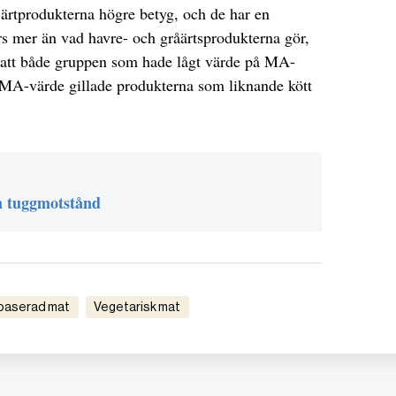
 ärtprodukterna högre betyg, och de har en
ärs mer än vad havre- och gråärtsprodukterna gör,
att både gruppen som hade lågt värde på MA-
MA-värde gillade produkterna som liknande kött
n tuggmotstånd
tbaserad mat
Vegetarisk mat