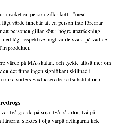
hur mycket en person gillar kött –”meat
 lågt värde innebär att en person inte föredrar
 att personen gillar kött i högre utsträckning.
r med lågt respektive högt värde svara på vad de
 färsprodukter.
ögre värde på MA-skalan, och tyckte alltså mer om
n det finns ingen signifikant skillnad i
a olika sorters växtbaserade köttsubstitut och
.
öredrogs
var två gjorda på soja, två på ärtor, två på
 färserna stektes i olja varpå deltagarna fick