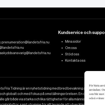
Kundservice och suppo
Mina sidor
:
prenumeration@landetsfria.nu
@landetsfria.nu
Om oss
askyddsansvarig@landetsfria.nu
Stöd oss
Kontakta oss
För bästa anvä
ts Fria Tidning är en nyhetstidning med bred bevakning av det viktig
användare. Om 
 och globalt och med fokus på omställningsrörelsen. En omställning till 
som blir mest 
också svårare 
le går både via starka och lika rättigheter för alla människor, minska
ciala klyftor, samt utrymme för allt levande att utvecklas och frodas.