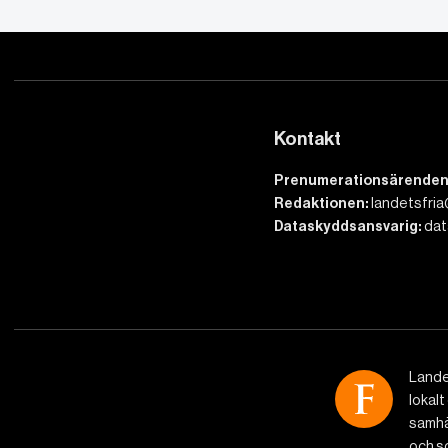
Kontakt
Prenumerationsärenden
Redaktionen:
landetsfria
Dataskyddsansvarig:
dat
Lande
lokalt
samhäl
och so