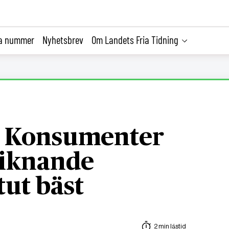
la nummer
Nyhetsbrev
Om Landets Fria Tidning
: Konsumenter
tliknande
tut bäst
2 min lästid