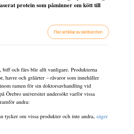
aserat protein som påminner om kött till
Fler artiklar av skribenten
biff och färs blir allt vanligare. Produkterna
tor, havre och gråärter – råvaror som innehåller
inom ramen för sin doktorsavhandling vid
å Örebro universitet undersökt varför vissa
framför andra:
man tycker om vissa produkter och inte andra,
säger