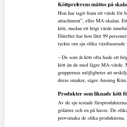
Köttpreferens mättes på skala
Hon har tagit fram ett värde för 
attachment”, eller MA-skalan. Ett
kött, medan ett högt värde innebär
Därefter har hon låtit 99 persone
tyckte om sju olika växtbaserade
– De som åt kött ofta hade ett h
kött än de med lägre MA-värde. Me
gruppernas möjligheter att urskilj
deras smaker, säger Ansung Kim
Produkter som liknade kött f
Av de sju testade färsprodukterna 
gråärter och en på havre. De olika
provsmaka de olika produkterna.