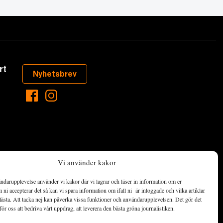
rt
Nyhetsbrev
Vi använder kakor
ndarupplevelse använder vi kakor där vi lagrar och läser in information om er
aste som händer
ni accepterar det så kan vi spara information om ifall ni är inloggade och vilka artiklar
ett hållbart
lästa. Att tacka nej kan påverka vissa funktioner och användarupplevelsen. Det gör det
för oss att bedriva vårt uppdrag, att leverera den bästa gröna journalistiken.
de ekonomiska